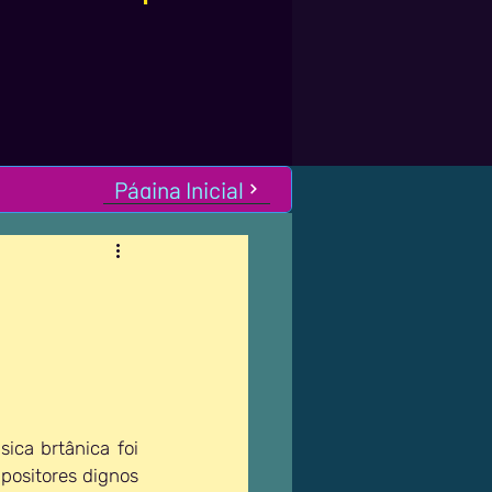
Página Inicial
ica brtânica foi 
ositores dignos 