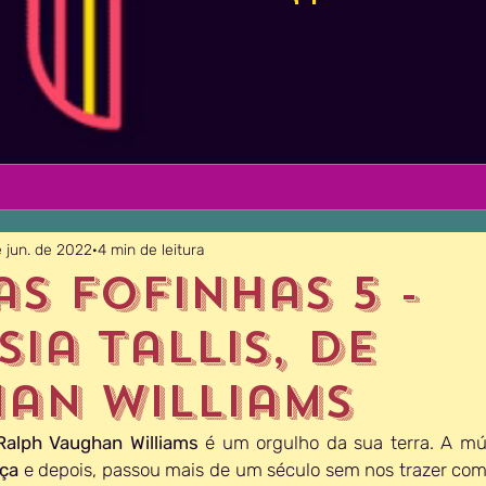
e jun. de 2022
4 min de leitura
as Fofinhas 5 -
ia Tallis, de
an Williams
Ralph Vaughan Williams
 é um orgulho da sua terra. A mús
ça 
e depois, passou mais de um século sem nos trazer comp