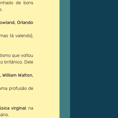
unhado de bons 
. 
owland
, 
Orlando 
 mas tá valendo),
tismo que voltou 
 britânico. Dele 
x
, 
William Walton
, 
uma profusão de 
sica virginal
, na 
ário.