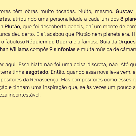
tores têm obras muito tocadas. Muito, mesmo. 
Gustav 
etas
, atribuindo uma personalidade a cada um dos 
8 plan
ia 
Plutão
, que foi descoberto depois, daí um monte de com
 o fabuloso 
Réquiem de Guerra
 e o famoso 
Guia da Orques
han Williams
 compôs 
9 sinfonias
 e muita música de câmara
r aqui. Esse hiato não foi uma coisa discreta, não. Até que
terra tinha 
esgotado
. Então, quando essa nova leva vem, e
sitores da Renascença. Mas compositores como esses que
ção e tinham uma inspiração que, se às vezes um pouco so
eza incontestável.