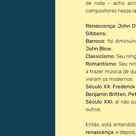
de nota - acho arri
compositores nesse la
Renascença
: 
John D
Gibbons
;
Barroco
: foi diminui
John Blow
;
Classicismo
: Seu nin
Romantismo
: Seu ni
a trazer música de qu
vieram os modernos:
Século XX
: 
Frederick
Benjamin Britten
, 
Pet
Século XXI: 
aí não p
outros.
Então, está entendido
renascença
, e depois