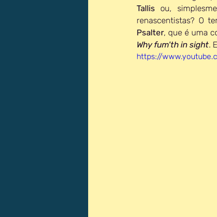
Tallis 
ou, simplesme
renascentistas? O 
Psalter
Why fum'th in sight
. 
https://www.youtube