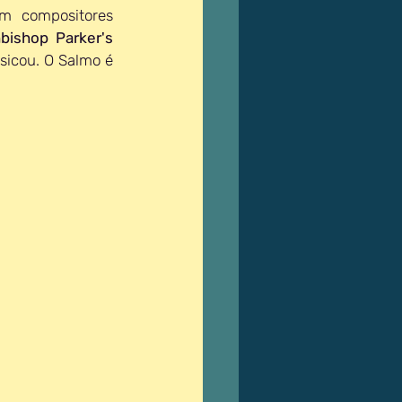
m compositores 
bishop Parker's 
, que é uma coleção de Salmos do Arcebispo Matthew Parker que ele musicou. O Salmo é 