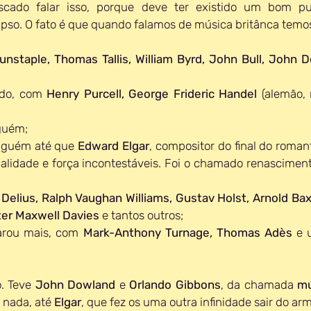
scado falar isso, porque deve ter existido um bom p
pso. O fato é que quando falamos de música britânca temos
unstaple
, 
Thomas Tallis
, 
William Byrd
, 
John Bull
, 
John D
ndo, com 
Henry Purcell
, 
George Frideric Handel
 (alemão,
guém;
nguém até que 
Edward Elgar
, compositor do final do roman
alidade e força incontestáveis. Foi o chamado renascimento
 Delius
, 
Ralph Vaughan Williams
, 
Gustav Holst
, 
Arnold Ba
er Maxwell Davies
 e tantos outros;
arou mais, com 
Mark-Anthony Turnage
, 
Thomas Adès
 e 
. Teve 
John Dowland
 e 
Orlando Gibbons
, da chamada 
mú
, nada, até 
Elgar
, que fez os uma outra infinidade sair do arm