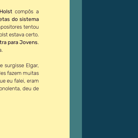
Holst
 compôs a 
etas do sistema 
positores tentou 
"completar" a suíte. Nunca deu certo. E aí, acabou que Plutão nem planeta era. Holst estava certo. 
tra para Jovens
. 
. 
 surgisse Elgar, 
les fazem muitas 
 eu falei, eram 
nolenta, deu de 