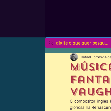
Rafael Torres
14 d
Músic
Fantas
Vaugh
O compositor inglês 
gloriosa na 
Renascen