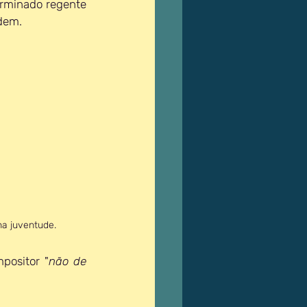
rminado regente 
dem.
a juventude.
positor "
não de 