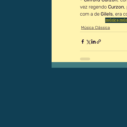
vez regendo 
Curzon
,
com a de 
Gilels
, era 
música
músi
Música Clássica