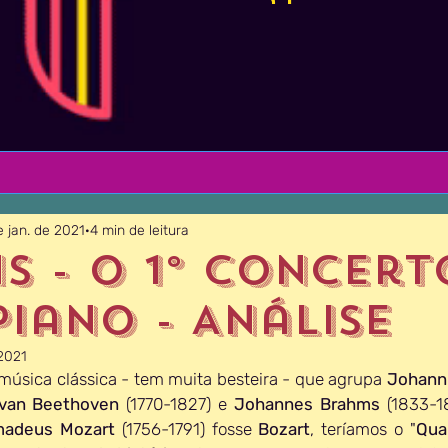
e jan. de 2021
4 min de leitura
s - O 1º Concert
Piano - Análise
 2021
úsica clássica - tem muita besteira - que agrupa 
Johann
van Beethoven
 (1770-1827) e 
Johannes Brahms
 (1833-1
madeus Mozart
 (1756-1791) fosse 
Bozart
, teríamos o "
Qua