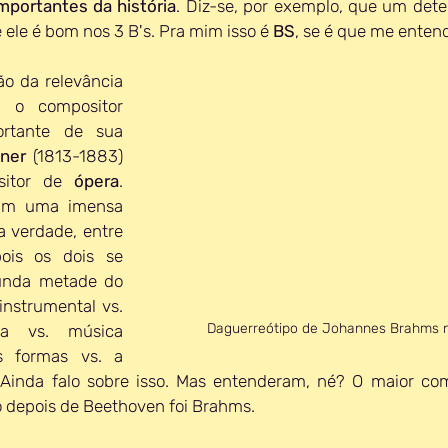
mportantes da história
. Diz-se, por exemplo, que um dete
 ele é bom nos 3 B's. Pra mim isso é 
BS
, se é que me enten
 da relevância 
i o compositor 
ortante de sua 
ner
 (1813-1883) 
sitor de 
ópera
. 
am uma imensa 
a verdade, entre 
ois os dois se 
nda metade do 
instrumental vs. 
Daguerreótipo de Johannes Brahms n
a vs. música 
s formas vs. a 
Ainda falo sobre isso. Mas entenderam, né? O maior com
 depois de Beethoven foi Brahms.