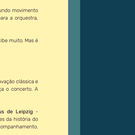
gundo movimento 
ra a orquestra, 
xibe muito. Mas é 
vação clássica e 
a o concerto. A 
s de Leipzig
 - 
s da história do 
companhamento. 