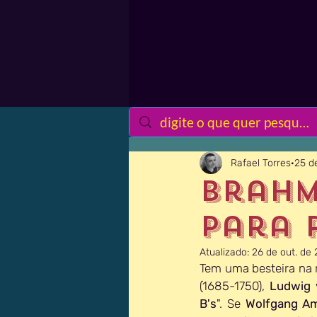
Rafael Torres
25 d
Brahm
para 
Atualizado:
26 de out. de
Tem uma besteira na m
(1685-1750), 
Ludwig 
B's
". Se 
Wolfgang A