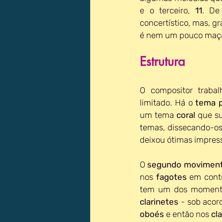
e o terceiro, 
11
. De
concertístico, mas, g
é nem um pouco maç
Estrutura
O compositor trabal
limitado. Há o 
tema p
um tema 
coral 
que su
temas, dissecando-os
deixou ótimas impres
O 
segundo movimen
nos 
fagotes 
em cont
clarinetes 
- sob acor
oboés 
e então nos 
cl