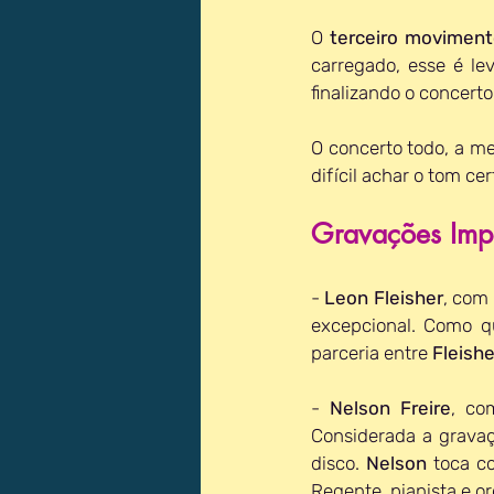
O 
terceiro movimen
carregado, esse é le
finalizando o concerto
O concerto todo, a me
difícil achar o tom ce
Gravações Impo
- 
Leon Fleisher
, com 
excepcional. Como qu
parceria entre 
Fleishe
- 
Nelson Freire
, co
Considerada a gravaçã
disco. 
Nelson
 toca c
Regente, pianista e or