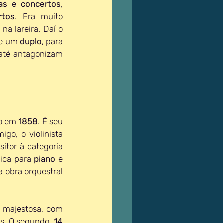
as 
e 
concertos
, 
rtos
. Era muito 
a lareira. Daí o 
e um 
duplo
, para 
té antagonizam 
o em 
1858
. É seu 
 e seu amigo, o violinista 
itor à categoria 
ica para 
piano 
e 
a obra orquestral 
a majestosa, com 
s. O segundo, 
14 