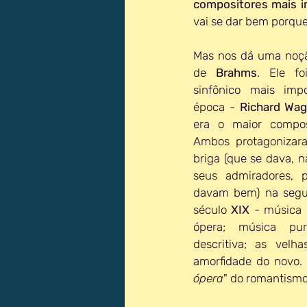
compositores mais i
vai se dar bem porque
Mas nos dá uma noção
de 
Brahms
. Ele fo
sinfônico mais imp
época - 
Richard Wag
era o maior compo
Ambos protagonizar
briga (que se dava, n
seus admiradores, p
davam bem) na segu
século 
XIX
 - música 
ópera; música pur
descritiva; as velha
amorfidade do novo. 
ópera
" do romantismo