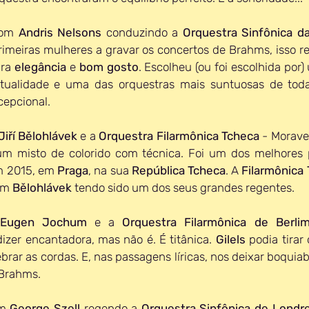
com 
Andris Nelsons
 conduzindo a 
Orquestra Sinfônica d
imeiras mulheres a gravar os concertos de Brahms, isso r
ra 
elegância 
e 
bom gosto
. Escolheu (ou foi escolhida por)
atualidade e uma das orquestras mais suntuosas de toda
cepcional.
Jiří Bělohlávek
 e a 
Orquestra Filarmônica Tcheca
 - Morave
um misto de colorido com técnica. Foi um dos melhores p
m 2015, em 
Praga
, na sua 
República Tcheca
. A 
Filarmônica
om 
Bělohlávek 
tendo sido um dos seus grandes regentes.
Eugen Jochum
 e a 
Orquestra Filarmônica de Berli
izer encantadora, mas não é. É titânica. 
Gilels 
podia tirar
rar as cordas. E, nas passagens líricas, nos deixar boquiab
 Brahms. 
m 
George Szell
 regendo a 
Orquestra Sinfônica de Londr