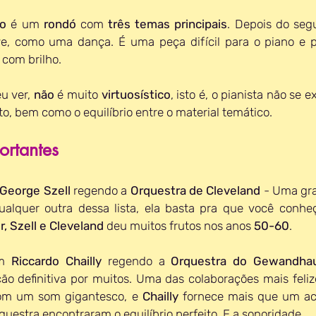
to
 é um 
rondó 
com 
três temas principais
. Depois do se
ve, como uma dança. É uma peça difícil para o piano e pa
 com brilho. 
u ver, 
não 
é muito 
virtuosístico
, isto é, o pianista não se e
rto, bem como o equilíbrio entre o material temático.
rtantes 
George Szell
 regendo a 
Orquestra de Cleveland
 - Uma gra
alquer outra dessa lista, ela basta pra que você conheç
r, Szell e Cleveland 
deu muitos frutos nos anos 
50-60
. 
m 
Riccardo Chailly
 regendo a 
Orquestra do Gewandhau
o definitiva por muitos. Uma das colaborações mais felize
om um som gigantesco, e 
Chailly 
fornece mais que um a
questra encontraram o equilíbrio perfeito. E a sonoridade...