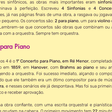
res sinfônicos, as obras mais importantes eram 
sinfoni
inava à perfeição. Escreveu 
4 Sinfonias
 e 
4 Conce
es, já nas páginas finais de uma obra, a rasgava ou jogava n
 pequeno. Os concertos são: 
2 para piano
, um para 
violino 
 Lembrem-se que concertos são obras que combinam ou a
ta com a orquestra. Sempre tem orquestra.
 para Piano
os 4 é o 
1º Concerto para Piano, em Ré Menor
, completad
do em 
1859
, em 
Hanover
, com 
Brahms ao piano
gendo a orquestra. Foi sucesso imediato, alçando o compos
do que ele também era um ótimo compositor para de mús
ra
, e nesses cenários ele já despontava. Mas foi sua primeir
co e receber aprovação.
a obra confiante, com uma escrita orquestral e pianístic
e grudam na cabeça. O primeiro movimento tem 
22 
minuto