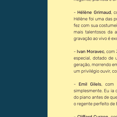
- 
Hélène Grimaud
, 
Hélène foi uma das pr
fez com sua costumei
mais talentosos da 
gravação ao vivo é ex
- 
Ivan Moravec
, com 
especial, dotado de 
geração, morrendo e
um privilégio ouvir, c
- 
Emil Gilels
, com 
simplesmente. Eu ia d
do piano antes de queb
o regente perfeito de
- 
Clifford Curzon
, co