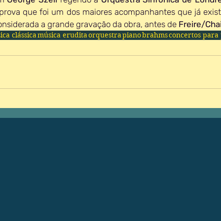
 prova que foi um dos maiores acompanhantes que já existi
considerada a grande gravação da obra, antes de 
Freire/Chai
ca clássica
música erudita
orquestra
piano
brahms
concertos para