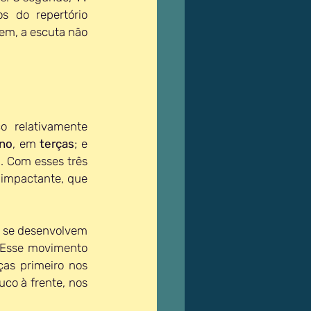
 do repertório 
em, a escuta não 
 relativamente 
ano
, em 
terças
; e 
 Com esses três 
impactante, que 
s se desenvolvem 
 Esse movimento 
tem um dos momentos mais belos pra mim (de tudo). É uma melodia em terças primeiro nos 
, aí, um pouco à frente, nos 