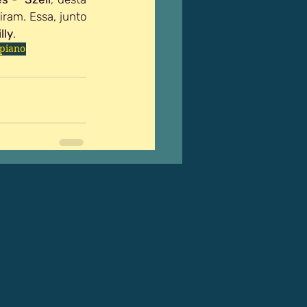
ram. Essa, junto 
lly
.
 piano