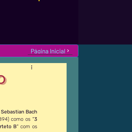
Página Inicial
o
 Sebastian Bach
894) como os "
3 
rteto B
" com os 