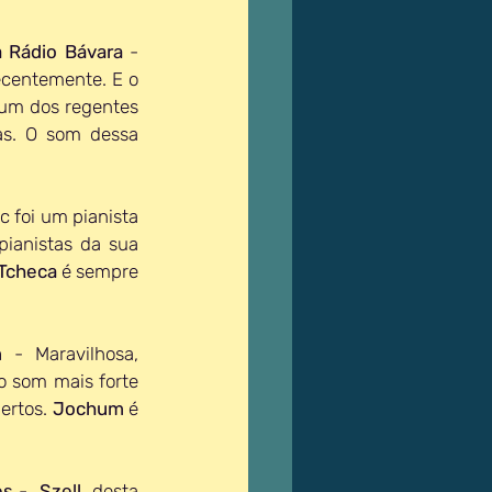
a Rádio Bávara
 - 
ecentemente. E o 
 um dos regentes 
s. O som dessa 
c foi um pianista 
ianistas da sua 
 Tcheca
 é sempre 
m
 - Maravilhosa, 
 o som mais forte 
ertos. 
Jochum 
é 
es
 -  
Szell
, desta 