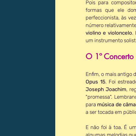
Pois para composito
formas que ele dom
perfeccionista, às vez
número relativamente
violino e violoncelo
.
um instrumento solis
O 1º Concerto
Enfim, o mais antigo d
Opus 15
. Foi estrea
Joseph Joachim
, re
"promessa". Lembran
para 
música de câma
a ser tocada em públi
E não foi à toa. É um
algumas melodias qu