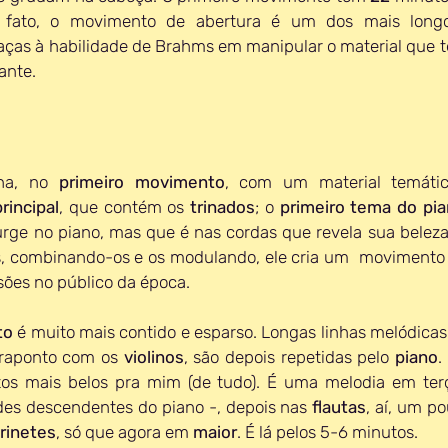
 fato, o movimento de abertura é um dos mais longos
raças à habilidade de Brahms em manipular o material que t
ante.
ha, no 
primeiro movimento
, com um material temático
rincipal
, que contém os 
trinados
; o 
primeiro tema do pi
rge no piano, mas que é nas cordas que revela sua beleza.
, combinando-os e os modulando, ele cria um  movimento 
sões no público da época.
to
 é muito mais contido e esparso. Longas linhas melódica
raponto com os 
violinos
, são depois repetidas pelo 
piano
.
des descendentes do piano -, depois nas 
flautas
arinetes
, só que agora em 
maior
. É lá pelos 5-6 minutos.