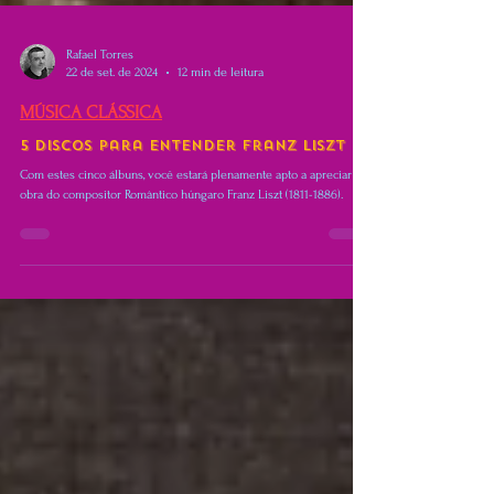
Rafael Torres
22 de set. de 2024
12 min de leitura
MÚSICA CLÁSSICA
5 Discos para Entender Franz Liszt
Com estes cinco álbuns, você estará plenamente apto a apreciar a
obra do compositor Romântico húngaro Franz Liszt (1811-1886).