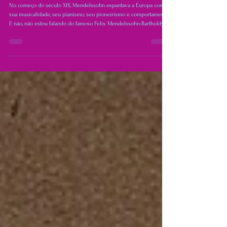
Mendelssohn (Fanny) - Biografia,
Obras e Genialidade
No começo do século XIX, Mendelssohn espantava a Europa com
sua musicalidade, seu pianismo, seu pioneirismo e comportamento.
E não, não estou falando do famoso Felix Mendelssohn-Bartholdy,
mas de sua irmã, Fanny Mendelssohn-Bartholdy (posteriormente,
Fanny Hensel e, hoje, Fanny Mendelssohn Hensel). Os irmãos,
Fanny, quase 4 anos mais velha que Felix, eram considerados
prodígios musicais igualmente.