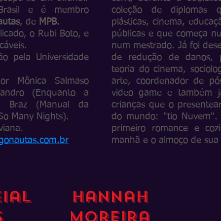
rasil e é membro
coleção de diplomas q
autas
, de
MPB
.
plásticas, cinema, educaçã
licado, o Rubi Boto, e
públicas e que começa nu
cáveis.
num mestrado.
Já foi de
o pela Universidade
de redução de danos, pr
.
teoria do cinema, sociolo
por Mônica Salmaso
arte, coordenador de p
eandro (Enquanto a
video game e também j
o Braz (Manual da
crianças que o presente
(So Many Nights).
do mundo: "tio Nuvem".
viana.
primeiro romance e coz
gonautas.com.br
manhã e o almoço de sua 
ial
Hannah
s
Moreira