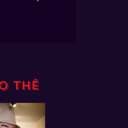
io Thé
dor e editor do site