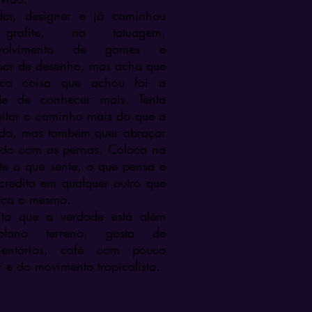
rador, designer e já caminhou
rafite, na tatuagem,
nvolvimento de games e
ssor de desenho, mas acha que
ca coisa que achou foi a
de de conhecer mais. Tenta
eitar o caminho mais do que a
da, mas também quer abraçar
do com as pernas. Coloca na
te o que sente, o que pensa e
credita em qualquer outro que
aça o mesmo.
ita que a verdade está além
lano terreno, gosta de
entários, café com pouco
 e do movimento tropicalista.