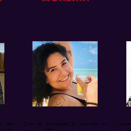
Jornalista Responsável
sta em
Cria de Fortaleza-CE, nascida no
Ceare
Civil,
ano de 1990, e dona de uma alma
por dú