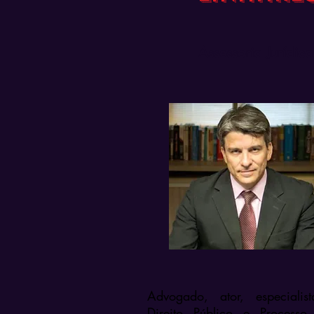
Assessoria Jurídica
Advogado, ator, especiali
Direito Público e Processo 