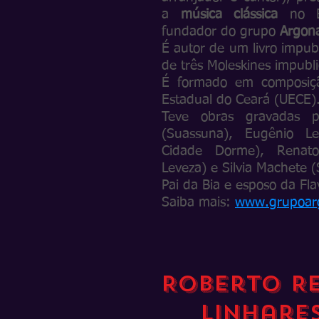
a
música clássica
no B
fundador do grupo
Argon
É autor de um livro impub
de três Moleskines impubli
É formado em composiçã
Estadual do Ceará (UECE)
​Teve obras gravadas 
(Suassuna), Eugênio L
Cidade Dorme), Renat
Leveza) e Silvia Machete 
Pai da Bia e esposo da Fla
Saiba mais:
www.grupoar
Roberto Re
Linhare