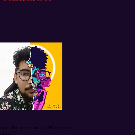
Designer Gráfico
nse de certeza e Marciano
vida.