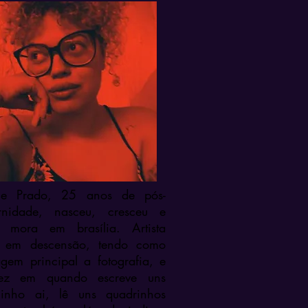
lle Prado, 25 anos de pós-
rnidade, nasceu, cresceu e
 mora em brasília. Artista
l em descensão, tendo como
agem principal a fotografia, e
ez em quando escreve uns
inho ai, lê uns quadrinhos