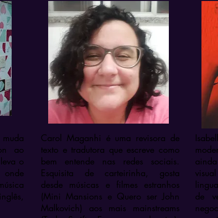
e muda
Carol Maganhi é uma revisora de
Isabe
on ao
texto e tradutora que escreve como
mode
 leva o
bem entende nas redes sociais.
ainda
r onde
Esquisita de carteirinha, gosta
visua
música
desde músicas e filmes estranhos
lingu
nglês,
(Mini Mansions e Quero ser John
de v
Malkovich) aos mais mainstreams
negoc