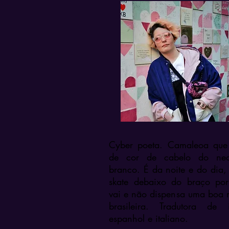
Cyber poeta. Camaleoa qu
de cor de cabelo do ne
branco. É da noite e do dia,
skate debaixo do braço po
vai e não dispensa uma boa 
brasileira. Tradutora de i
espanhol e italiano.