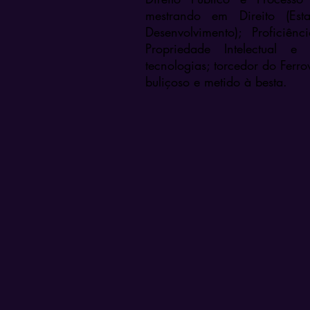
mestrando em Direito (Est
Desenvolvimento); Proficiên
Propriedade Intelectual e
tecnologias; torcedor do Ferrov
buliçoso e metido à besta.