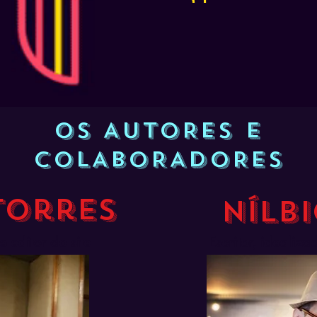
OS AUTORES E
COLABORADORES
Torres
NÍlb
 editor do site
Escritor, idealiza