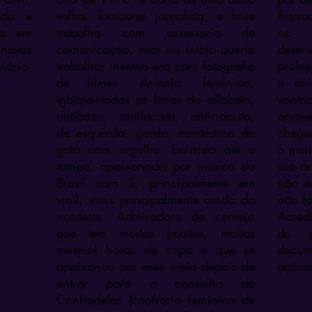
ado e
velha. Tornou-se jornalista, e hoje
Ilust
cia em
trabalha com assessoria de
no g
 novas
comunicação, mas no início queria
dese
iário,
trabalhar mesmo era com fotografia
profe
de filmes. Arianja, feminista,
a úni
lgbtqia+todas as letras do alfabeto,
vonta
antibozo, antifacista, antirracista,
aprov
de esquerda, gorda, nordestina da
chega
gota com orgulho, bairrista até a
o mun
tampa, apaixonada por música do
sua ar
Brasil com S, principalmente em
não a
vinil, mais principalmente ainda do
não f
nordeste. Admiradora de cerveja
Acred
que tem muitas (muitas, muitas
do p
mesmo) horas de copo e que se
docum
apaixonou por esse meio depois de
açúcar
entrar para o conselho da
Confradelas (confraria feminina de