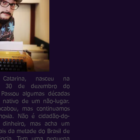
Catarina, nasceu na
 de 30 de dezembro do
. Passou algumas décadas
 nativo de um não-lugar.
cabou, mas continuamos
mosia. Não é cidadão-do-
a dinheiro, mas acha um
mais da metade do Brasil de
cência. Tem uma pequena