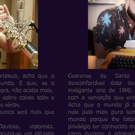
taleza, acha que o
Cearense de Santa 
mundo. E que, se o
desconfortável data
ora, não acaba mais.
instigante ano de 1980
sobre coisas tolas e
com a sensação que era
s sérias.
Acha que o mundo já a
nunca será mais que
nele pela mais pura tei
mundo porque lhe falt
utista, violonista,
privilégio ter conhecido 
eocupa-se em difundir
carro durante a adoles