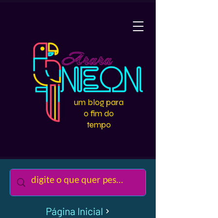
um blog para
o fim do
tempo
Página Inicial