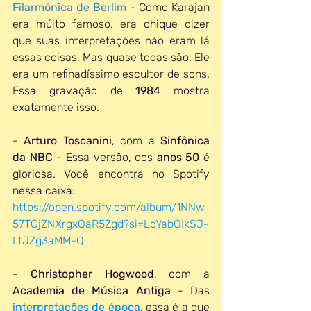
Filarmônica de Berlim
 - Como Karajan 
era múito famoso, era chique dizer 
que suas interpretações não eram lá 
essas coisas. Mas quase todas são. Ele 
era um refinadíssimo escultor de sons. 
Essa gravação de 
1984
 mostra 
exatamente isso. 
- 
Arturo Toscanini
, com a 
Sinfônica 
da NBC
 - Essa versão, dos 
anos 50
 é 
gloriosa. Você encontra no Spotify 
nessa caixa:
https://open.spotify.com/album/1NNw
57TGjZNXrgxQaR5Zgd?si=LoYabOIkSJ-
LtJZg3aMM-Q
- 
Christopher Hogwood
, com a 
Academia de Música Antiga
 - Das 
interpretações de época
, essa é a que 