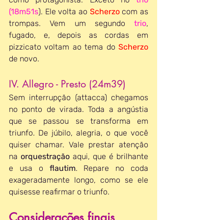
(18m51s
). Ele volta ao 
Scherzo 
com as 
trompas. Vem um segundo 
trio
, 
fugado, e, depois as cordas em 
pizzicato voltam ao tema do 
Scherzo 
de novo.
IV. Allegro - Presto (24m39)
Sem interrupção (attacca) chegamos 
no ponto de virada. Toda a angústia 
que se passou se transforma em 
triunfo. De júbilo, alegria, o que você 
quiser chamar. Vale prestar atenção 
na 
orquestração 
aqui, que é brilhante 
e usa o 
flautim
. Repare no coda 
exageradamente longo, como se ele 
quisesse reafirmar o triunfo.
Considerações finais