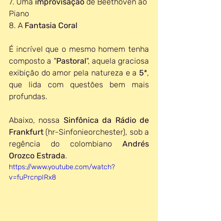
7. Uma 
improvisação 
de Beethoven ao 
Piano
8. A 
Fantasia Coral
É incrível que o mesmo homem tenha 
composto a "
Pastoral
", aquela graciosa 
exibição do amor pela natureza e a 
5ª
, 
que lida com questões bem mais 
profundas. 
Abaixo, nossa 
Sinfônica da Rádio de 
Frankfurt
 (hr-Sinfonieorchester), sob a 
regência do colombiano 
Andrés 
Orozco Estrada
.
https://www.youtube.com/watch?
v=fuPrcnpIRx8