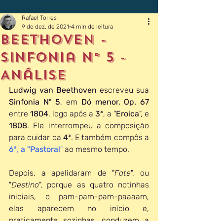
Rafael Torres
9 de dez. de 2021
4 min de leitura
Beethoven -
SInfonia Nº 5 -
Análise
Ludwig van Beethoven
 escreveu sua 
Sinfonia Nº 5
, em 
Dó menor, Op. 67 
entre 
1804
, logo após a 
3ª
, a "
Eroica
", e 
1808
. Ele interrompeu a composição 
para cuidar da 
4ª
. E também compôs a 
6ª
, 
a "Pastoral
"
 ao mesmo tempo. 
Depois, a apelidaram de "
Fate
", ou 
"
Destino
", porque as quatro notinhas 
iniciais, o pam-pam-pam-paaaam, 
elas aparecem no início e, 
praticamente sozinhas, conduzem a 