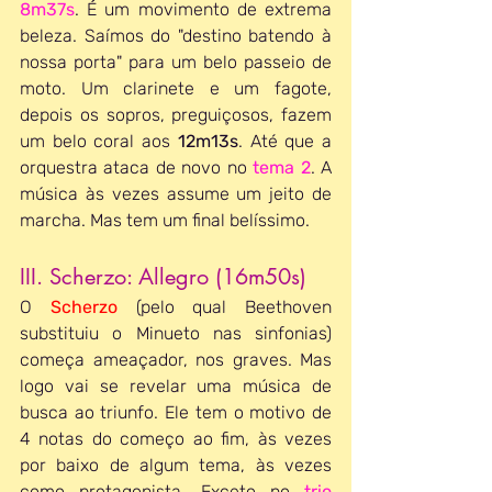
8m37s
. É um movimento de extrema 
beleza. Saímos do "destino batendo à 
nossa porta" para um belo passeio de 
moto. Um clarinete e um fagote, 
depois os sopros, preguiçosos, fazem 
um belo coral aos 
12m13s
. Até que a 
orquestra ataca de novo no 
tema 2
. A 
música às vezes assume um jeito de 
marcha. Mas tem um final belíssimo.
III. Scherzo: Allegro (16m50s)
O 
Scherzo 
(pelo qual Beethoven 
substituiu o Minueto nas sinfonias) 
começa ameaçador, nos graves. Mas 
logo vai se revelar uma música de 
busca ao triunfo. Ele tem o motivo de 
4 notas do começo ao fim, às vezes 
por baixo de algum tema, às vezes 
como protagonista. Exceto no 
trio 