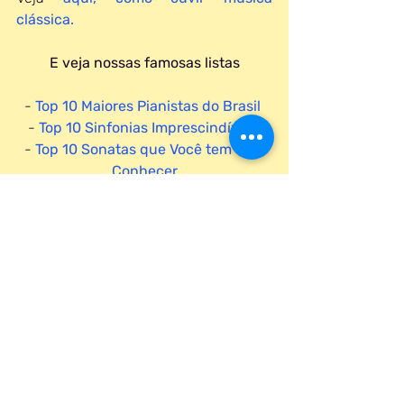
clássica.
E veja nossas famosas listas
- 
Top 10 Maiores Pianistas do Brasil
- 
Top 10 Sinfonias Imprescindíveis
- 
Top 10 Sonatas que Você tem que 
Conhecer
- 10 Discos para Entender Beethoven
- 10 Discos para Entender Mozart
E análises de obras:
- Brahms - Sinfonia Nº 1
- Brahms - Sinfonia Nº 4
- Brahms - Concerto para Piano Nº 1
- Brahms - Concerto para Piano Nº 2
- Chopin - Os Études