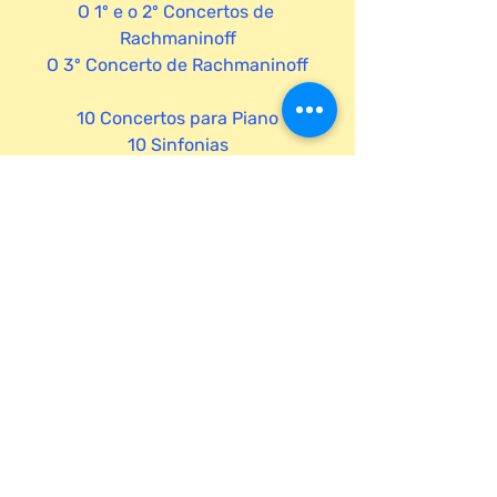
O 1º e o 2º Concertos de 
Rachmaninoff
O 3º Concerto de Rachmaninoff
10 Concertos para Piano
10 Sinfonias
+ 10 Sinfonias
10 Sonatas para Piano
música
música clássica
música erudita
piano
rachmaninoff
Arte
concertos para piano
Música Clássica