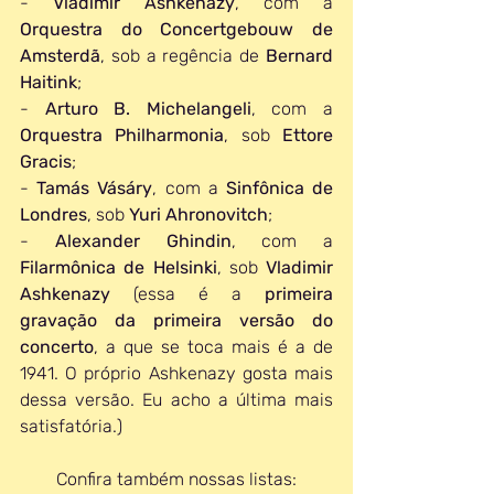
- 
Vladimir Ashkenazy
, com a 
Orquestra do Concertgebouw de 
Amsterdã
, sob a regência de 
Bernard 
Haitink
;
- 
Arturo B. Michelangeli
, com a 
Orquestra Philharmonia
, sob 
Ettore 
Gracis
;
- 
Tamás Vásáry
, com a 
Sinfônica de 
Londres
, sob 
Yuri Ahronovitch
;
- 
Alexander Ghindin
, com a 
Filarmônica de Helsinki
, sob 
Vladimir 
Ashkenazy
 (essa é a 
primeira 
gravação da primeira versão do 
concerto
, a que se toca mais é a de 
1941. O próprio Ashkenazy gosta mais 
dessa versão. Eu acho a última mais 
satisfatória.)
Confira também nossas listas: