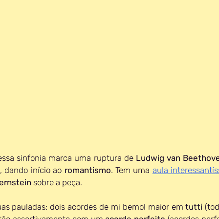
 essa sinfonia marca uma ruptura de 
Ludwig van Beethov
, dando início ao 
romantismo
. Tem uma 
aula interessantí
ernstein
 sobre a peça.
as pauladas: dois acordes de mi bemol maior em 
tutti 
(tod
tão assertivamente com um 
acorde perfeito
 (acordes perf