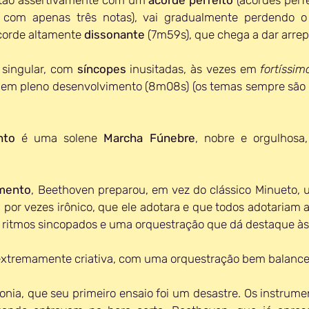
com apenas três notas), vai gradualmente perdendo o eq
orde altamente 
dissonante 
(7m59s), que chega a dar arrep
 singular, com 
síncopes 
inusitadas, às vezes em 
fortíssim
em pleno desenvolvimento (8m08s) (os temas sempre são 
nto
 é uma solene 
Marcha Fúnebre
, nobre e orgulhosa,
imento
, Beethoven preparou, em vez do clássico Minueto, 
por vezes irônico, que ele adotara e que todos adotariam a p
itmos sincopados e uma orquestração que dá destaque às
xtremamente criativa, com uma orquestração bem balance
fonia, que seu primeiro ensaio foi um desastre. Os instrume