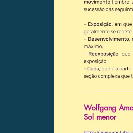
movimento
 (lembre-s
sucessão das seguinte
- 
Exposição
, em que 
geralmente se repete 
- 
Desenvolvimento
,
máximo;
- 
Reexposição
, que
exposição;
- 
Coda
, que é a part
seção complexa que te
Wolfgang Amad
Sol menor
https://www.youtube