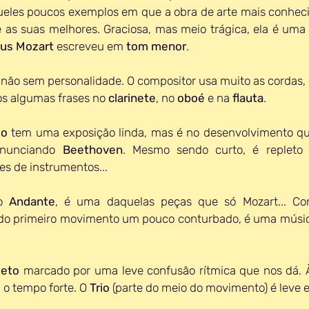
eles poucos exemplos em que a obra de arte mais conhecid
e as suas melhores. Graciosa, mas meio trágica, ela é uma
us Mozart
 escreveu em 
tom menor
.
não sem personalidade. O compositor usa muito as cordas, c
s algumas frases no 
clarinete
, no 
oboé 
e na 
flauta
.
to
 tem uma exposição linda, mas é no desenvolvimento qu
enunciando 
Beethoven
. Mesmo sendo curto, é repleto 
s de instrumentos...
o 
Andante
, é uma daquelas peças que só Mozart... Co
s do primeiro movimento um pouco conturbado, é uma músic
eto 
marcado por uma leve confusão rítmica que nos dá. À
 o tempo forte. O 
Trio 
(parte do meio do movimento)
é leve e