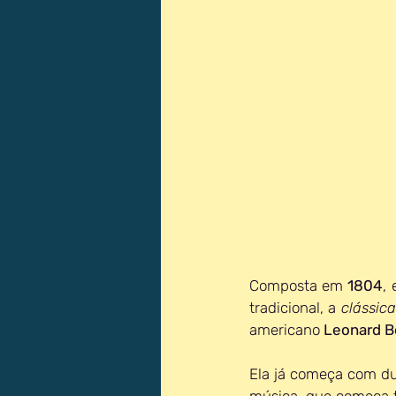
Composta em 
1804
,
tradicional, a 
clássica
americano 
Leonard B
Ela já começa com du
música, que começa 