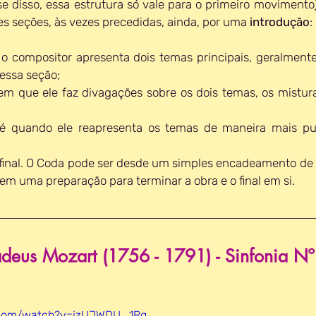
e disso, essa estrutura só vale para o primeiro movimento).
s seções, às vezes precedidas, ainda, por uma 
introdução
:
o compositor apresenta dois temas principais, geralmente 
essa seção;
 em que ele faz divagações sobre os dois temas, os mistura
 é quando ele reapresenta os temas de maneira mais pur
e final. O Coda pode ser desde um simples encadeamento de
m uma preparação para terminar a obra e o final em si.
eus Mozart (1756 - 1791) - Sinfonia Nº
.com/watch?v=jzUJWDU_1Rg