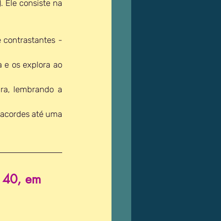
 Ele consiste na 
contrastantes - 
 e os explora ao 
a, lembrando a 
 acordes até uma 
 40, em 