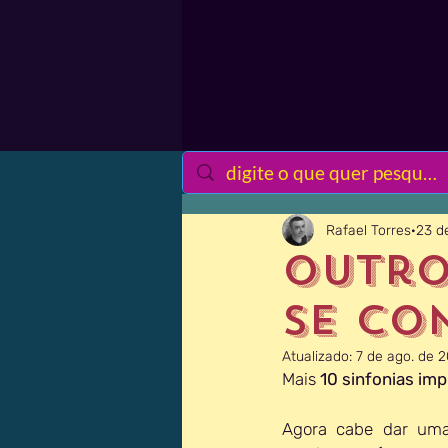
Rafael Torres
23 d
Outro
se co
Atualizado:
7 de ago. de 
Mais 
10 sinfonias imp
Agora cabe dar uma