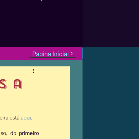
Página Inicial
s a
eira está 
aqui
. 
aso, do 
primeiro 