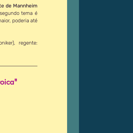
te de Mannheim
 segundo tema é 
ior, poderia até 
 (Berliner Philharmoniker), regente: 
roica"