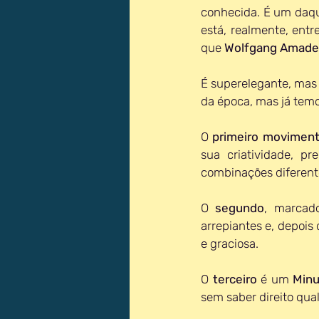
conhecida. É um daqu
está, realmente, entr
que 
Wolfgang Amade
É superelegante, mas 
da época, mas já temo
O 
primeiro movimen
sua criatividade, pr
combinações diferente
O 
segundo
, marcad
arrepiantes e, depoi
e graciosa.
O 
terceiro 
é um 
Minu
sem saber direito qual