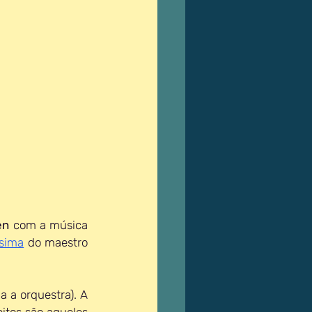
en
 com a música 
ssima
 do maestro 
a a orquestra). A 
eitos são aqueles 