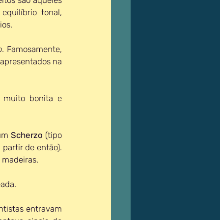
uilíbrio tonal, 
ios.
o
. Famosamente, 
apresentados na 
 muito bonita e 
um 
Scherzo 
(tipo 
artir de então). 
 madeiras.
ada.
ntistas entravam 