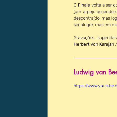
O 
Finale 
volta a ser 
(um arpejo ascenden
descontraído, mas log
ser alegre, mas em men
Gravações sugeridas
Herbert von Karajan
 /
Ludwig van Bee
https://www.youtube