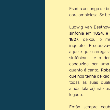
Escrita ao longo de b
obra ambiciosa. Se bem
Ludwig van Beethove
sinfonia em 
1824
1827
, deixou o mu
inquieto. Procurava
aquele que carregass
sinfônica - e o do
conduzida por uma 
quanto é canto. 
Rob
que nos tenha deixado
todas as suas quali
ainda falarei) não 
legado.
Então sempre coub