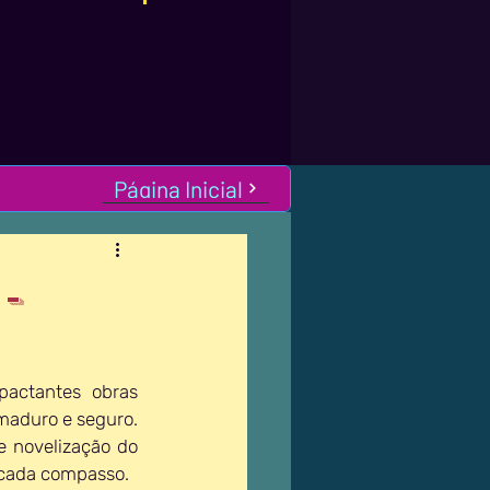
Página Inicial
-
actantes obras 
aduro e seguro. 
 novelização do 
 cada compasso.