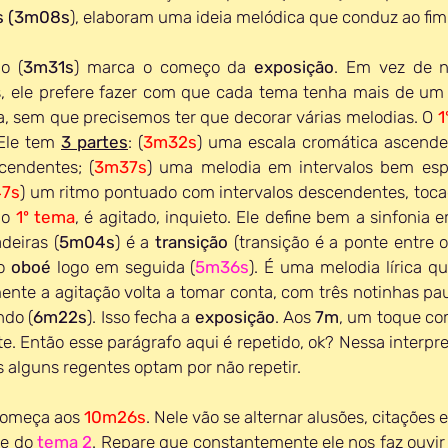
os (3m08s
), elaboram uma ideia melódica que conduz ao fim
o (
3m31s
) marca o começo da 
exposição
. Em vez de n
 ele prefere fazer com que cada tema tenha mais de um 
a, sem que precisemos ter que decorar várias melodias. O 
1
 Ele tem 
3 partes
: (
3m32s
) uma escala cromática ascenden
cendentes; (
3m37s
) uma melodia em intervalos bem esp
7s
) um ritmo pontuado com intervalos descendentes, toca
ao 
1º tema
, é agitado, inquieto. Ele define bem a sinfonia e
eiras (
5m04s
) é a 
transição 
(transição é a ponte entre o
o 
oboé 
logo em seguida (
5m36s
). É uma melodia lírica q
mente a agitação volta a tomar conta, com três notinhas pau
ndo (
6m22s
). Isso fecha a 
exposição
. Aos 
7m
, um toque co
te. Então esse parágrafo aqui é repetido, ok? Nessa interpre
 alguns regentes optam por não repetir.
omeça aos 
10m26s
. Nele vão se alternar alusões, citações 
 e do 
tema 2
. Repare que constantemente ele nos faz ouvir