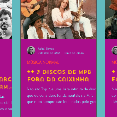
Rafael Torres
9 de dez. de 2020
4 min de leitura
MÚSICA NORMAL
MÚ
++ 7 Discos de MPB
+
arco
Fora da Caixinha
F
tam
Não são Top 7, é uma lista infinita de discos
A m
que eu considero fundamentais na MPB mas
do 
tas
que nem sempre são lembrados pelo grande
clá
scutá-lo
público.
os o super