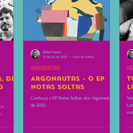
Rafael Torres
12 de jul. de 2022
1 min de leitura
ARGONAUTAS
MÚ
, de
Argonautas - O EP
T
o
Notas Soltas
L
Conheça o EP Notas Soltas, dos Argonautas,
Vam
de 2022.
Lob
ico
u
mú
.
int