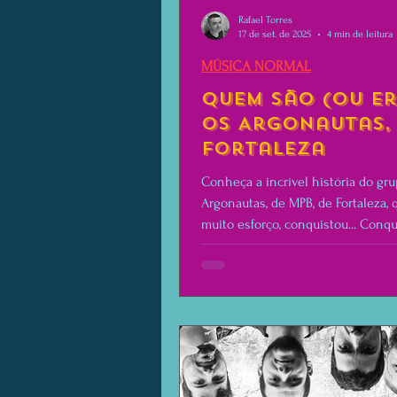
Rafael Torres
17 de set. de 2025
4 min de leitura
MÚSICA NORMAL
Quem são (ou e
os Argonautas,
Fortaleza
Conheça a incrível história do gr
Argonautas, de MPB, de Fortaleza, 
muito esforço, conquistou... Conq
alguma coisa.