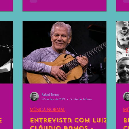
Rafael Torres
22 de fev. de 2021
5 min de leitura
MÚSICA NORMAL
MÚ
e
Entrevista com Luiz
B
Cláudio Ramos -
C