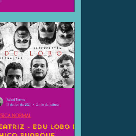
Rafael Torres
13 de fev. de 2021
2 min de leitura
SICA NORMAL
eatriz - Edu Lobo e
hico Buarque