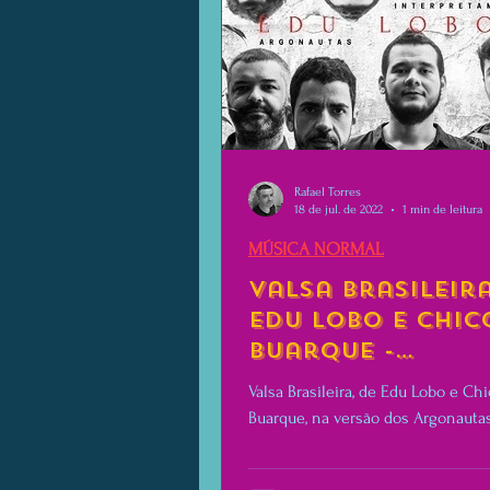
Rafael Torres
18 de jul. de 2022
1 min de leitura
MÚSICA NORMAL
Valsa Brasileira
Edu Lobo e Chic
Buarque -
Argonautas
Valsa Brasileira, de Edu Lobo e Ch
Interpretam Ed
Buarque, na versão dos Argonautas
Lobo