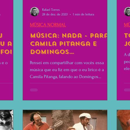
Rafael Torres
a
28 de dez. de 2020
1 min de leitura
MÚSICA NORMAL
MÚ
u
Música: Nada - para
T
u a
Camila Pitanga e
J
foi
Domingos
A d
Montagner
peq
 e o
Pensei em compartilhar com vocês essa
ele
música que eu fiz em que o eu lírico é a
Camila Pitanga, falando ao Domingos
Montagner.