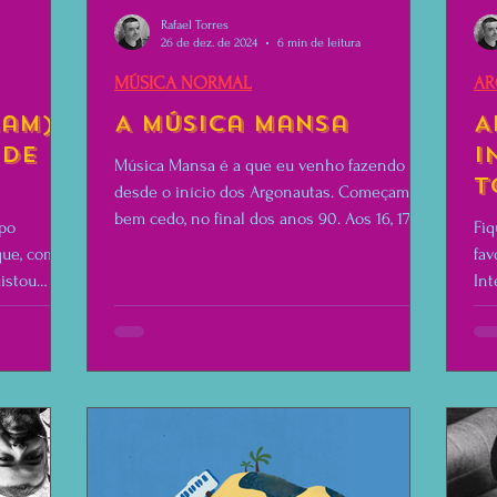
Rafael Torres
26 de dez. de 2024
6 min de leitura
MÚSICA NORMAL
AR
ram)
A Música Mansa
A
 de
I
Música Mansa é a que eu venho fazendo
T
desde o início dos Argonautas. Começamos
E
bem cedo, no final dos anos 90. Aos 16, 17
upo
Fiq
B
anos de idade.
que, com
fav
uistou
Int