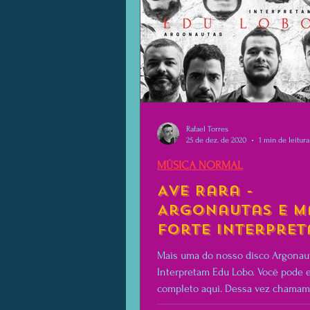
Rafael Torres
25 de dez. de 2020
1 min de leitura
MÚSICA NORMAL
Ave Rara -
Argonautas e M
Forte Interpre
Edu Lobo
Mais uma do nosso disco Argonau
Interpretam Edu Lobo. Você pode e
completo aqui. Dessa vez chamam
cantor Marco Forte.