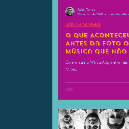
Rafael Torres
29 de dez. de 2020
3 min de leitur
MÚSICA NORMAL
O Que Acontece
Antes da Foto o
música que não 
Conversa no WhatsApp entre mim
Nílbio.