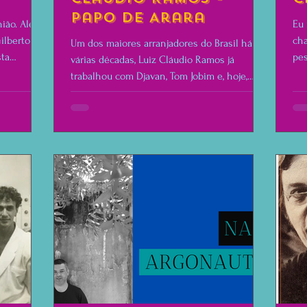
Papo de Arara
nião. Além
Eu 
ilberto
cha
Um dos maiores arranjadores do Brasil há
sta
pes
várias décadas, Luiz Cláudio Ramos já
trabalhou com Djavan, Tom Jobim e, hoje,
Chico Buarque.