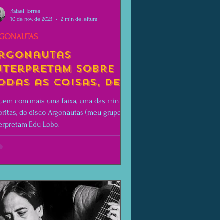
Rafael Torres
10 de nov. de 2023
2 min de leitura
GONAUTAS
rgonautas
nterpretam Sobre
odas as Coisas, de
du Lobo e Chico
uem com mais uma faixa, uma das minhas
uarque
oritas, do disco Argonautas (meu grupo)
erpretam Edu Lobo.