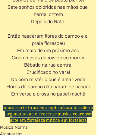
Sete sonhos coloridos nas mãos que 
herdei ontem
Depois do Natal
Então nasceram flores do campo e a 
praia floresceu
Em maio de um próximo ano
Cinco meses depois de eu morrer
Bêbado na rua central
Crucificado no varal
No bom mistério que é amar você
Flores do campo não param de nascer
Em verso e prosa no papel machê
música
arte brasileira
mpb
música brasileira
argonautas
arte cearense
música cearense
arte em fortaleza
música em fortaleza
Música Normal
Argonautas