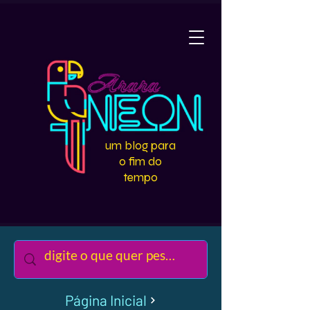
um blog para
o fim do
tempo
Página Inicial