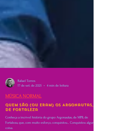
Rafael Torres
17 de set. de 2025
4 min de leitura
MÚSICA NORMAL
Quem são (ou eram) os Argonautas,
de Fortaleza
Conheça a incrível história do grupo Argonautas, de MPB, de