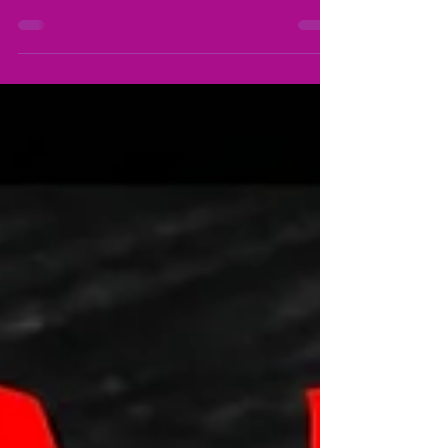
Fortaleza, que, com muito esforço, conquistou... Conquistou alguma
coisa.