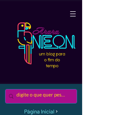
um blog para
o fim do
tempo
Página Inicial