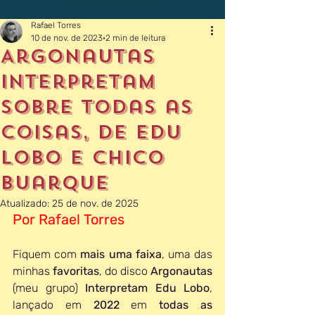
Rafael Torres
10 de nov. de 2023
2 min de leitura
Argonautas
Interpretam
Sobre Todas as
Coisas, de Edu
Lobo e Chico
Buarque
Atualizado:
25 de nov. de 2025
Por Rafael Torres
Fiquem com 
mais uma faixa
, uma das 
minhas 
favoritas
, do disco 
Argonautas 
(meu grupo) 
Interpretam Edu Lobo
, 
lançado em 
2022
 em 
todas as 