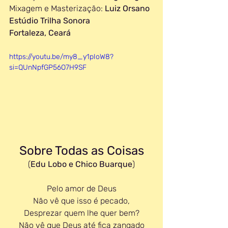
Mixagem e Masterização: 
Luiz Orsano
Estúdio Trilha Sonora
Fortaleza, Ceará
https://youtu.be/my8_y1pIoW8?
si=QUnNpfGP56O7H9SF
Sobre Todas as Coisas
(
Edu Lobo e Chico Buarque
)
Pelo amor de Deus
Não vê que isso é pecado,
Desprezar quem lhe quer bem?
Não vê que Deus até fica zangado