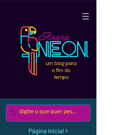
um blog para
o fim do
tempo
Página Inicial