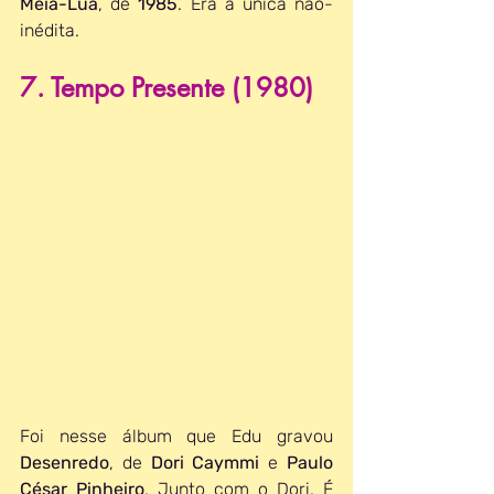
Meia-Lua
, de 
1985
. Era a única não-
inédita.
7. Tempo Presente (1980)
Foi nesse álbum que Edu gravou 
Desenredo
, de 
Dori Caymmi
 e 
Paulo 
César Pinheiro
. Junto com o Dori. É 