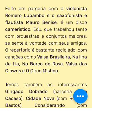
Feito em parceria com o 
violonista 
Romero Lubambo e o saxofonista e 
flautista Mauro Senise
, é um disco 
camerístico
. Edu, que trabalhou tanto 
com orquestras e conjuntos maiores, 
se sente à vontade com seus amigos. 
O repertório é bastante reciclado, com 
canções como 
Valsa Brasileira
, 
Na Ilha 
de Lia, No Barco de Rosa
, 
Valsa dos 
Clowns
 e
 O Circo Místico
.
Temos também as interessantes 
Gingado Dobrado
 (parceria com 
Cacaso
), 
Cidade Nova
 (com 
Ronaldo 
Bastos
), 
Considerando 
(com 
Capinam
) e 
Noturna 
(instrumental).
Essa sonoridade de poucos músicos se 