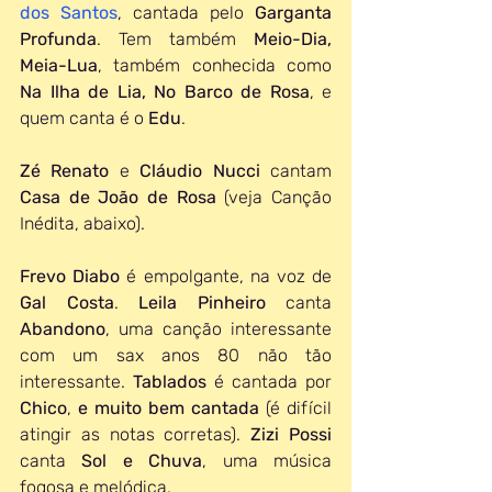
dos Santos
, cantada pelo 
Garganta 
Profunda
. Tem também 
Meio-Dia, 
Meia-Lua
, também conhecida como 
Na Ilha de Lia, No Barco de Rosa
, e 
quem canta é o 
Edu
.
Zé Renato
 e 
Cláudio Nucci
 cantam 
Casa de João de Rosa
 (veja Canção 
Inédita, abaixo).
Frevo Diabo
 é empolgante, na voz de 
Gal Costa
. 
Leila Pinheiro
 canta 
Abandono
, uma canção interessante 
com um sax anos 80 não tão 
interessante. 
Tablados 
é cantada por 
Chico
, 
e muito bem cantada
 (é difícil 
atingir as notas corretas). 
Zizi Possi
canta 
Sol e Chuva
, uma música 
fogosa e melódica.