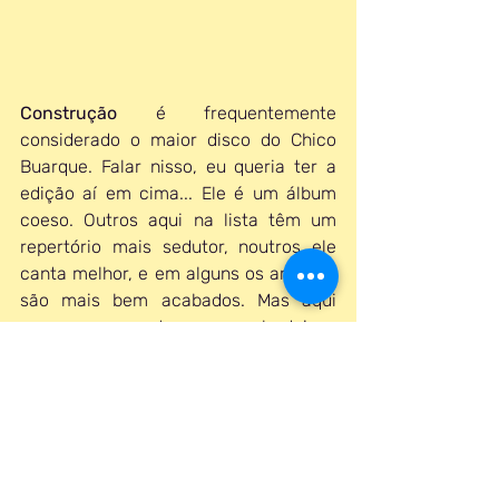
Construção 
é frequentemente 
considerado o maior disco do Chico 
Buarque. Falar nisso, eu queria ter a 
edição aí em cima... Ele é um álbum 
coeso. Outros aqui na lista têm um 
repertório mais sedutor, noutros ele 
canta melhor, e em alguns os arranjos 
são mais bem acabados. Mas aqui 
marca o momento em que ele deixou 
de escrever sambinhas ingênuos e 
passou a ser o dono do 
grito demente 
que nos ajuda a fugir
. 
Tem 
Deus Lhe Pague
, 
Cotidiano
, 
Desalento
, 
Construção
, 
Valsinha
. O 