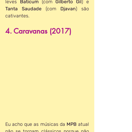
leves 
Baticum 
(com 
Gilberto Gil
) e 
Tanta Saudade
 (com 
Djavan
) são 
cativantes.
4. Caravanas (2017)
Eu acho que as músicas da 
MPB 
atual 
não se tornam clássicos porque não 