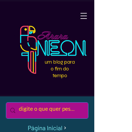
um blog para
o fim do
tempo
Página Inicial