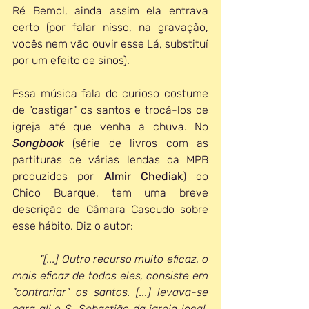
Ré Bemol, ainda assim ela entrava 
certo (por falar nisso, na gravação, 
vocês nem vão ouvir esse Lá, substituí 
por um efeito de sinos).
Essa música fala do curioso costume 
de "castigar" os santos e trocá-los de 
igreja até que venha a chuva. No 
Songbook
(série de livros com as 
partituras de várias lendas da MPB 
produzidos por 
Almir Chediak
) do 
Chico Buarque, tem uma breve 
descrição de Câmara Cascudo sobre 
esse hábito. Diz o autor:
"[...] Outro recurso muito eficaz, o 
mais eficaz de todos eles, consiste em 
"contrariar" os santos. [...] levava-se 
para ali o S. Sebastião da igreja local, 