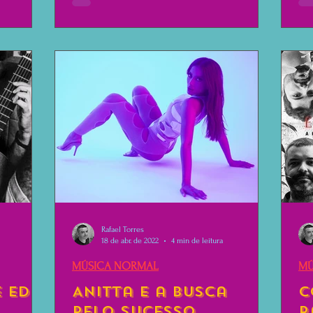
 Paulo.
assustando
 pareciam
so, mas
 estavam
Rafael Torres
18 de abr. de 2022
4 min de leitura
MÚSICA NORMAL
MÚ
e Edu
Anitta e a Busca
C
Pelo Sucesso
R