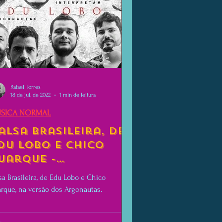
Rafael Torres
18 de jul. de 2022
1 min de leitura
SICA NORMAL
alsa Brasileira, de
du Lobo e Chico
uarque -
rgonautas
sa Brasileira, de Edu Lobo e Chico
nterpretam Edu
rque, na versão dos Argonautas.
obo