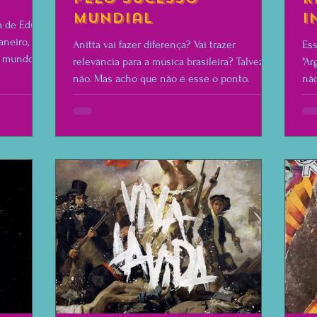
Mundial
I
a de Edu
L
aneiro, o
Anitta vai fazer diferença? Vai trazer
Ess
o mundo
relevância para a música brasileira? Talvez,
"Ar
não. Mas acho que não é esse o ponto.
não
bai