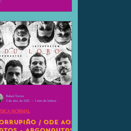
Rafael Torres
5 de dez. de 2021
1 min de leitura
SICA NORMAL
orrupião / Ode Aos
atos - Argonautas