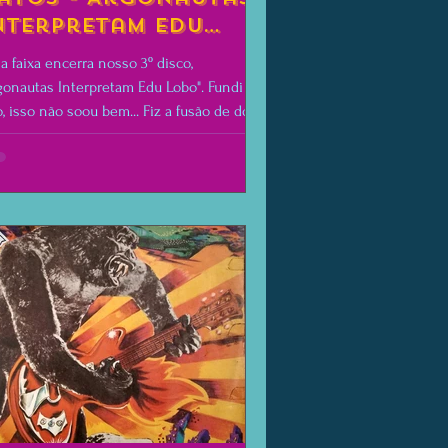
nterpretam Edu
obo
a faixa encerra nosso 3º disco,
gonautas Interpretam Edu Lobo". Fundi -
, isso não soou bem... Fiz a fusão de dois
ões do...