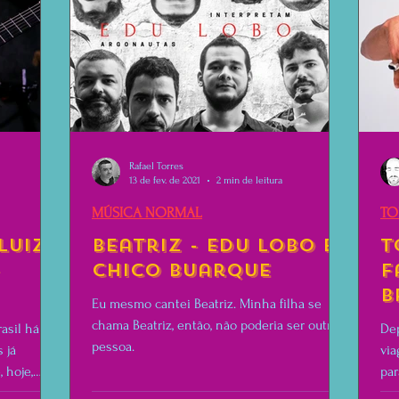
Rafael Torres
13 de fev. de 2021
2 min de leitura
MÚSICA NORMAL
TO
Luiz
Beatriz - Edu Lobo e
T
-
Chico Buarque
f
b
Eu mesmo cantei Beatriz. Minha filha se
9
chama Beatriz, então, não poderia ser outra
asil há
Dep
pessoa.
 já
via
 hoje,
par
vez