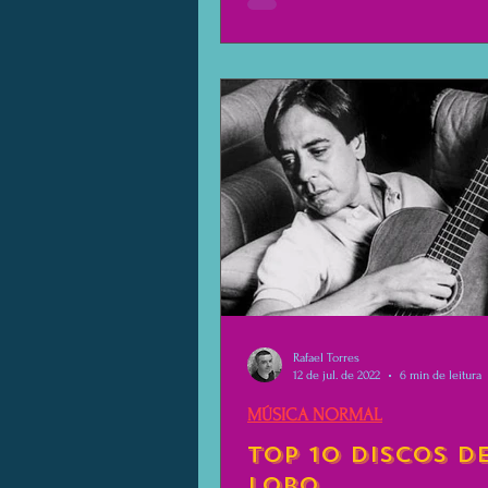
hora começou um temporal em São
Daqueles. — O Agenor? — o guarda
perguntou, sorrindo — Ô Agenor, 
o rapaz, mano? Agenor se aproximou e
cumprimentou os seguranças, que
felizes em vê-lo. Ney estava confu
não tinha mais medo. Os homens
rindo.
Rafael Torres
12 de jul. de 2022
6 min de leitura
MÚSICA NORMAL
Top 10 Discos d
Lobo