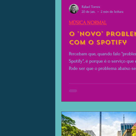
Rafael Torres
20 de jan.
2 min de leitura
MÚSICA NORMAL
O 'novo' proble
com o Spotify
Percebam que, quando falo "probl
Spotify", é porque é o serviço que 
Pode ser que o problema abaixo s
outras plataformas.