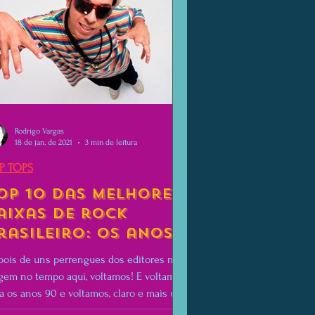
Rodrigo Vargas
18 de jan. de 2021
3 min de leitura
P TOPS
op 10 das melhores
aixas de rock
rasileiro: os anos
0!
ois de uns perrengues dos editores na
gem no tempo aqui, voltamos! E voltamos
a os anos 90 e voltamos, claro e mais uma
 com...