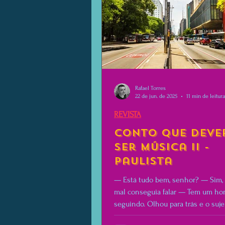
Rafael Torres
22 de jun. de 2025
11 min de leitura
REVISTA
Conto que Deve
ser Música II -
Paulista
— Está tudo bem, senhor? — Sim, sim — ele
mal conseguia falar — Tem um 
seguindo. Olhou para trás e o sujeito vinha,
agora calmamente, em sua direção