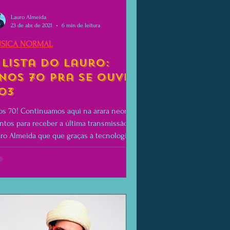
Lauro Almeida
23 de abr. de 2021
6 min de leitura
SICA NORMAL
 lista do lauro:
nos 70 pra se ouvir
03
s 70! Continuamos aqui na arara neon
ntos para receber a última transmissão de
ro Almeida que que graças à tecnologia
ponta...