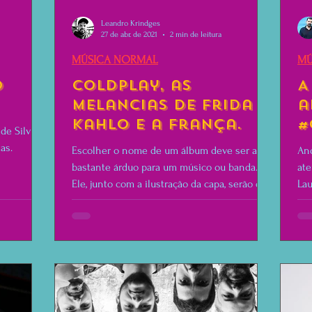
Leandro Krindges
27 de abr. de 2021
2 min de leitura
MÚSICA NORMAL
MÚ
o
Coldplay, as
A
Melancias de Frida
a
Kahlo e a França.
#
de Silvia
as.
Escolher o nome de um álbum deve ser algo
Ano
bastante árduo para um músico ou banda.
ate
Ele, junto com a ilustração da capa, serão os
Lau
cartões...
de 