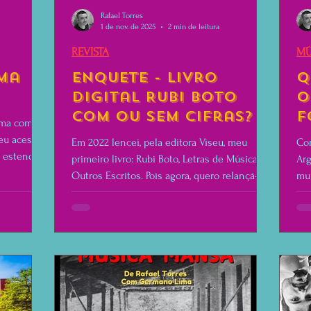
Rafael Torres
1 de nov. de 2025
2 min de leitura
REVISTA
MÚ
ma
Enquete - Livro
Q
digital Rubi Boto
o
com ou sem cifras?
F
ema com o
eu acesso.
Em 2022 lencei, pela editora Viseu, meu
Con
e estenda a
primeiro livro: Rubi Boto, Letras de Músicas e
Arg
Outros Escritos. Pois agora, quero relançá-lo
mui
em formato digital. Mas tenho uma dúvida
alg
em que talvez possam me ajudar. A parte das
letras: lanço com ou sem as cifras? Meu
raciocínio é o de que, quem quer conhcecer
a música, vai querer saber algo do processo
de composição (e o nosso cérebro aprende
um bocado, assim.) Mas, aí, vem o meu
diabinho de obmbro e pergunta: quem vai