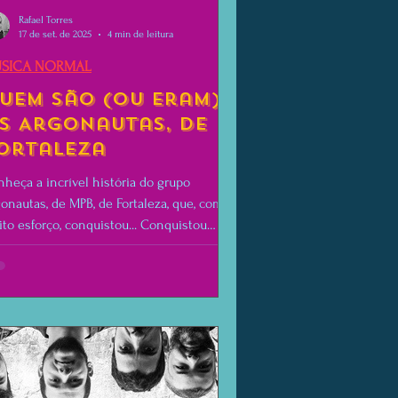
Rafael Torres
17 de set. de 2025
4 min de leitura
SICA NORMAL
uem são (ou eram)
s Argonautas, de
ortaleza
heça a incrível história do grupo
onautas, de MPB, de Fortaleza, que, com
to esforço, conquistou... Conquistou
uma coisa.