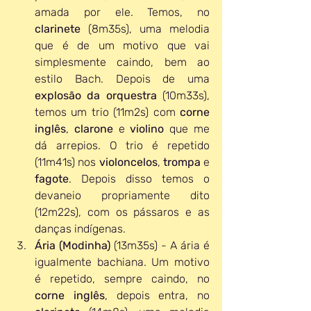
amada por ele. Temos, no 
clarinete 
(8m35s), uma melodia 
que é de um motivo que vai 
simplesmente caindo, bem ao 
estilo Bach. Depois de uma 
explosão da orquestra 
(10m33s), 
temos um trio (11m2s) com 
corne 
inglês
, 
clarone 
e 
violino 
que me 
dá arrepios. O trio é repetido 
(11m41s) nos 
violoncelos
, 
trompa 
e 
fagote
. Depois disso temos o 
devaneio propriamente dito 
(12m22s), com os pássaros e as 
danças indígenas.
Ária (Modinha)
 (13m35s) - A ária é 
igualmente bachiana. Um motivo 
é repetido, sempre caindo, no 
corne inglês
, depois entra, no 