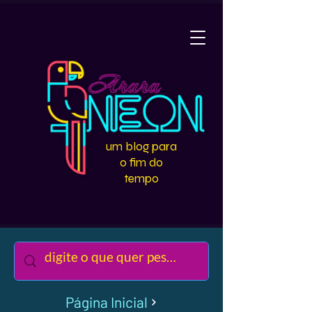
um blog para
o fim do
tempo
Página Inicial