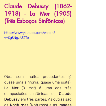
Claude Debussy (1862-
1918) - La Mer (1905) 
(Três Esboços Sinfônicos)
https://www.youtube.com/watch?
v=SgSNgzA37To
Obra sem muitos precedentes (é 
quase uma sinfonia, quase uma suíte), 
La Mer
 (O Mar) é uma das três 
composições sinfônicas de 
Claude 
Debussy
 em três partes. As outras são 
os 
Nocturnes 
(Noturnos) e as 
Images 