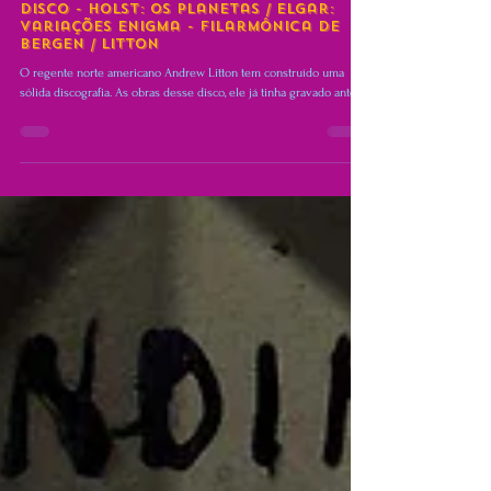
6 de nov. de 2020
2 min de leitura
MÚSICA CLÁSSICA
Disco - Holst: Os Planetas / Elgar:
Variações Enigma - Filarmônica de
Bergen / Litton
O regente norte americano Andrew Litton tem construído uma
sólida discografia. As obras desse disco, ele já tinha gravado antes.