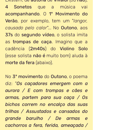
4 Sonetos
 que a música vai 
acompanhando
. O 
1º Movimento do 
Verão
, por exemplo, tem um "
langor, 
causado pelo calor
"... No 
Outono
, aos 
37s 
do 
segundo vídeo
, o solista imita 
as 
trompas de caça
. Imagino que a 
cadência (
2m40s
) do 
Violino Solo
(esse solista 
não é
 muito bom) aluda à 
morte da fera
 (abaixo).
No 
3º movimento
 do 
Outono
, o poema 
diz: "
Os caçadores emergem com a 
aurora / E com trompas e cães e 
armas, partem para sua caça / Os 
bichos correm no encalço das suas 
trilhas / Assustados e cansados do 
grande barulho / De armas e 
cachorros a fera, ferida, ameaçada / 