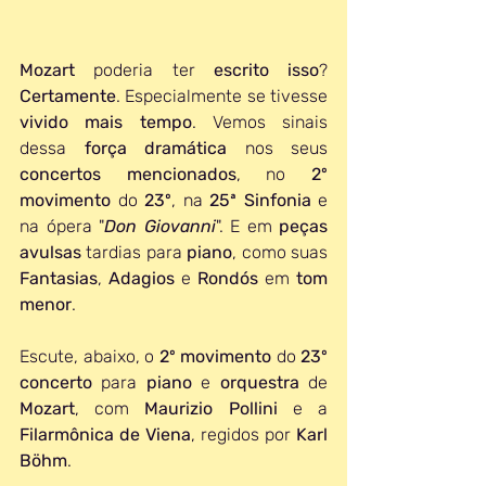
Mozart 
poderia ter 
escrito isso
? 
Certamente
. Especialmente se tivesse 
vivido mais tempo
. Vemos sinais 
dessa 
força dramática
 nos seus 
concertos mencionados
, no 
2º 
movimento
 do 
23º
, na 
25ª Sinfonia
 e 
na ópera "
Don Giovanni
". E em 
peças 
avulsas
 tardias para 
piano
, como suas 
Fantasias
, 
Adagios 
e 
Rondós 
em 
tom 
menor
.
Escute, abaixo, o 
2º movimento
 do 
23º 
concerto
 para 
piano 
e 
orquestra 
de 
Mozart
, com 
Maurizio Pollini
 e a 
Filarmônica de Viena
,
regidos por 
Karl 
Böhm
.