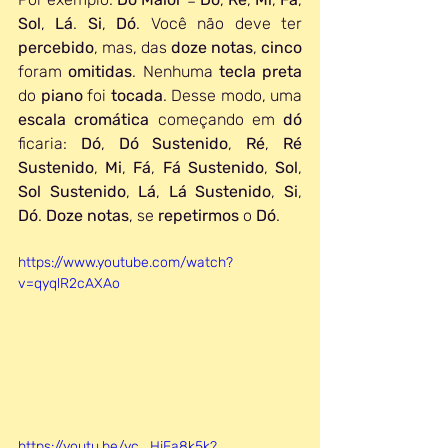
Sol
, 
Lá
. 
Si
, 
Dó
. Você não deve ter 
percebido
, mas, das 
doze notas
, 
cinco 
foram 
omitidas
. Nenhuma 
tecla preta
do 
piano 
foi 
tocada
. Desse modo, uma 
escala cromática 
começando em 
dó 
ficaria: 
Dó
, 
Dó Sustenido
, 
Ré
, 
Ré 
Sustenido
, 
Mi
, 
Fá
, 
Fá Sustenido
, 
Sol
, 
Sol Sustenido
, 
Lá
, 
Lá Sustenido
, 
Si
, 
Dó
. 
Doze notas
, se 
repetirmos 
o 
Dó
.
https://www.youtube.com/watch?
v=qyqlR2cAXAo
https://youtu.be/yc_HjEa8k5k?