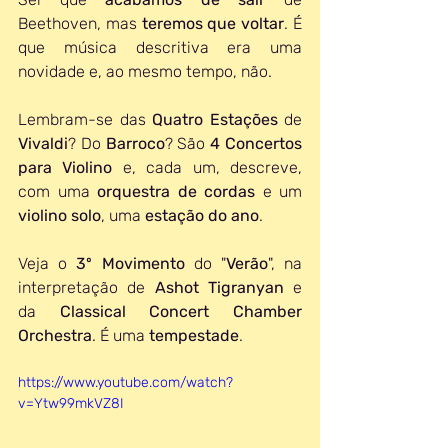
Beethoven, mas 
teremos que voltar
. É 
que música descritiva era uma 
novidade e, ao mesmo tempo, não.
Lembram-se das 
Quatro Estações
 de 
Vivaldi
? Do 
Barroco
? São 
4 Concertos 
para Violino
 e, cada um, descreve, 
com uma 
orquestra de cordas
 e um 
violino solo
, uma 
estação do ano
.
Veja o 
3º Movimento
 do "
Verão
", na 
interpretação de 
Ashot Tigranyan
 e 
da 
Classical Concert Chamber 
Orchestra
. É uma 
tempestade
.
https://www.youtube.com/watch?
v=Ytw99mkVZ8I