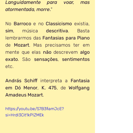
Languidamente para voar, mas 
atormentada, morre
.
"
No 
Barroco 
e no 
Classicismo 
existia, 
sim
, música 
descritiva
. Basta 
lembrarmos das 
Fantasias para Piano
de 
Mozart
. Mas precisamos ter em 
mente que elas 
não 
descrevem 
algo 
exato
. São 
sensações
, 
sentimentos 
etc.
András Schiff
 interpreta a 
Fantasia 
em Dó Menor
, 
K. 475
, de 
Wolfgang 
Amadeus Mozart
.
https://youtu.be/S7B3fiamJcE?
si=HrdI3Cit1kPIZMEk