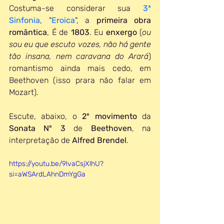
Costuma-se considerar sua 
3ª 
Sinfonia
, "
Eroica
", a 
primeira obra 
romântica
, É de 
1803
. Eu 
enxergo 
(
ou 
sou eu que escuto vozes, não há gente 
tão insana, nem caravana do Arará
) 
romantismo ainda mais cedo, em 
Beethoven (isso prara não falar em 
Mozart). 
Escute, abaixo, o 
2º movimento
 da 
Sonata Nº 3
 de 
Beethoven
, na 
interpretação de 
Alfred Brendel
.
https://youtu.be/9lvaCsjXlhU?
si=aWSArdLAhnDmYgGa