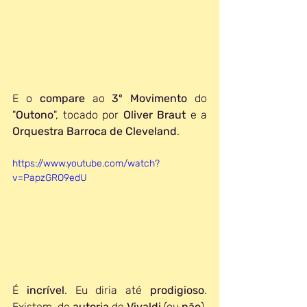
E o 
compare 
ao 
3º Movimento
 do 
"
Outono
", tocado por 
Oliver Braut
 e a 
Orquestra Barroca de Cleveland
.
https://www.youtube.com/watch?
v=PapzGRO9edU
É 
incrível
. Eu diria até 
prodigioso
. 
Existem, de 
autoria 
de 
Vivaldi 
(ou 
não
), 