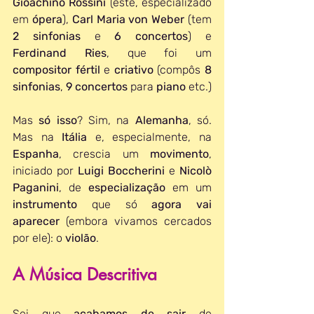
Gioachino Rossini 
(este, especializado 
em 
ópera
), 
Carl Maria von Weber
 (tem 
2 sinfonias
 e 
6 concertos
) e 
Ferdinand Ries
, que foi um 
compositor fértil
 e 
criativo 
(compôs 
8 
sinfonias
,
 9 concertos
 para 
piano 
etc.)
Mas 
só isso
? Sim, na 
Alemanha
, só. 
Mas na 
Itália 
e, especialmente, na 
Espanha
, crescia um 
movimento
,
iniciado por 
Luigi Boccherini
 e 
Nicolò 
Paganini
, de 
especialização 
em um 
instrumento 
que só 
agora vai 
aparecer
 (embora vivamos cercados 
por ele): o 
violão
.
A Música Descritiva
Sei que 
acabamos de sair
 de 