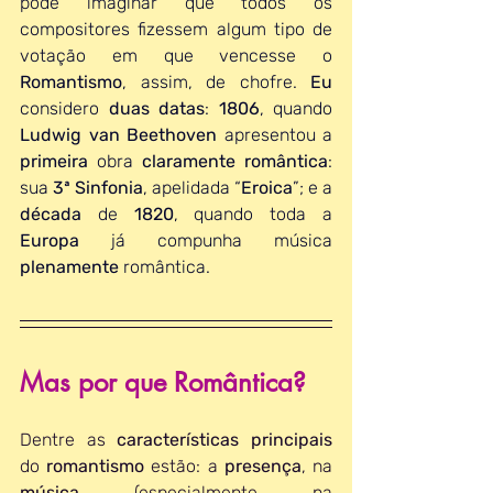
pode imaginar que todos os 
compositores fizessem algum tipo de 
votação em que vencesse o 
Romantismo
, assim, de chofre.
Eu
considero 
duas datas
: 
1806
, quando 
Ludwig van Beethoven
 apresentou a 
primeira 
obra 
claramente romântica
: 
sua 
3ª Sinfonia
, apelidada “
Eroica
”; e a 
década 
de 
1820
, quando toda a 
Europa 
já compunha música 
plenamente 
romântica.
Mas por que Romântica?
Dentre as 
características principais
do 
romantismo 
estão: a 
presença
, na 
música 
(especialmente na 