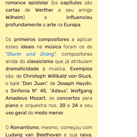
romance epistolar
 (os 
capítulos 
são 
cartas 
de 
Werther 
a seu amigo 
Wilhelm
) e 
influenciou 
profundamente 
a 
arte 
na 
Europa
.
Os 
primeiros compositores
 a aplicar 
esses 
ideais 
na 
música 
foram os do 
"
Sturm und Drang
", compositores 
ainda do 
classicismo
 que já atribuíam 
dramaticidade 
à música. 
Exemplos 
são: de 
Christoph Willibald von Gluck
, 
o balé "
Don Juan
", de 
Joseph Haydn
, 
a 
Sinfonia Nº 45
, "
Adeus
", 
Wolfgang 
Amadeus Mozart
, os 
concertos 
para 
piano 
e orquestra nos. 
20 
e 
24 
e seu 
uso geral
 do 
modo menor
.
O 
Romantismo
, mesmo, começou com 
Ludwig van Beethoven
 e sua 
raiva
. 