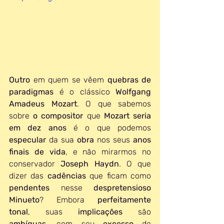
Outro 
em quem se vêem 
quebras de 
paradigmas
 é o clássico 
Wolfgang 
Amadeus Mozart
. O que sabemos 
sobre 
o compositor
 que 
Mozart seria 
em dez anos
 é o que podemos 
especular 
da sua 
obra 
nos seus 
anos 
finais de vida
, e não mirarmos no 
conservador 
Joseph Haydn
. O que 
dizer das 
cadências 
que ficam como 
pendentes 
nesse 
despretensioso 
Minueto
? Embora 
perfeitamente 
tonal
, suas 
implicações 
são 
ambíguas
, com seu 
excesso 
de 