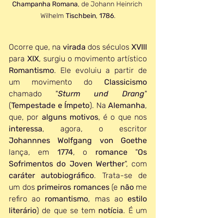
Champanha Romana
, de
Johann Heinrich 
Wilhelm 
Tischbein
, 
1786
.
Ocorre que, na 
virada 
dos séculos 
XVIII 
para 
XIX
, surgiu o movimento artístico 
Romantismo
. Ele evoluiu a partir de 
um movimento do 
Classicismo 
chamado "
Sturm und Drang
" 
(
Tempestade e Ímpeto
). Na 
Alemanha
, 
que, por 
alguns motivos
, é o que nos 
interessa
, agora, o escritor 
Johannnes Wolfgang von Goethe
lança, em 
1774
, o 
romance 
"
Os 
Sofrimentos do Joven Werther
", com 
caráter autobiográfico
. Trata-se de 
um dos 
primeiros romances
 (e 
não 
me 
refiro ao 
romantismo
, mas ao 
estilo 
literário
) de que se tem 
notícia
. É um 