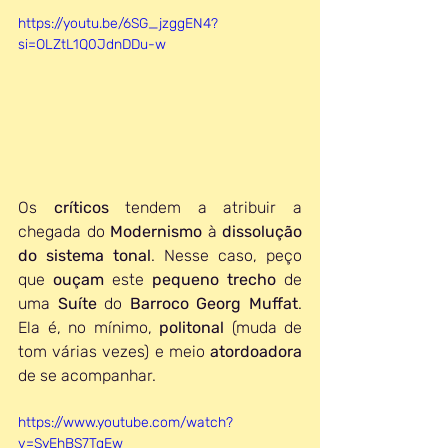
https://youtu.be/6SG_jzggEN4?
si=OLZtL1Q0JdnDDu-w
Os 
críticos 
tendem a atribuir a 
chegada do 
Modernismo 
à 
dissolução 
do sistema tonal
. Nesse caso, peço 
que 
ouçam 
este 
pequeno trecho
 de 
uma 
Suíte 
do 
Barroco Georg Muffat
. 
Ela é, no mínimo, 
politonal 
(muda de 
tom várias vezes) e meio 
atordoadora 
de se acompanhar.
https://www.youtube.com/watch?
v=SyEhBS7TgEw