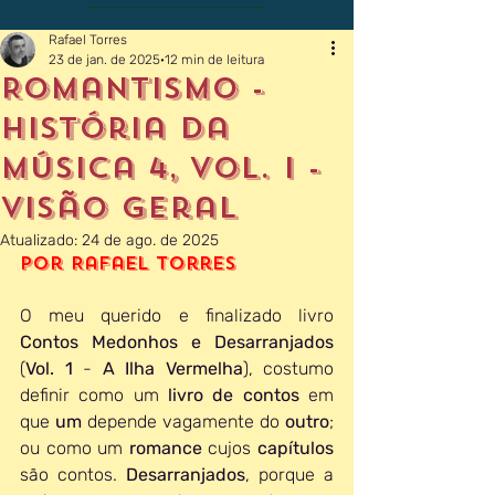
Rafael Torres
23 de jan. de 2025
12 min de leitura
Romantismo -
História da
Música 4, Vol. I -
Visão Geral
Atualizado:
24 de ago. de 2025
Por Rafael Torres
O meu querido e finalizado livro 
Contos Medonhos e Desarranjados
(
Vol. 1 
- 
A Ilha Vermelha
), costumo 
definir como um 
livro de contos
 em 
que 
um 
depende vagamente do 
outro
; 
ou como um 
romance 
cujos 
capítulos 
são contos. 
Desarranjados
,
porque a 