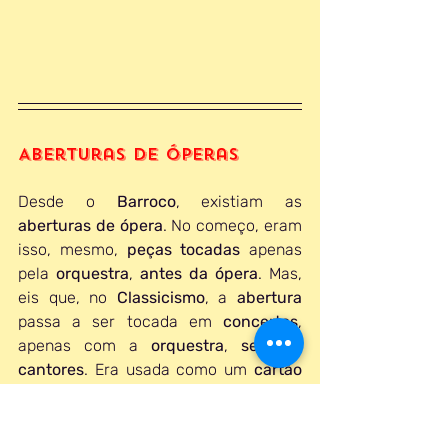
Aberturas de Óperas
Desde o 
Barroco
, existiam as 
aberturas de ópera
. No começo, eram 
isso, mesmo, 
peças tocadas
 apenas 
pela 
orquestra
, 
antes da ópera
. Mas, 
eis que, no 
Classicismo
, a 
abertura 
passa a ser tocada em 
concertos
, 
apenas com a 
orquestra
, 
sem 
os 
cantores
. Era usada como um 
cartão 
de visita
 da 
ópera
. Ex. 
Mozart
: 
aberturas de 
Don Giovanni
, 
Cosi fan 
Tutte
, 
A Flauta Mágica
.