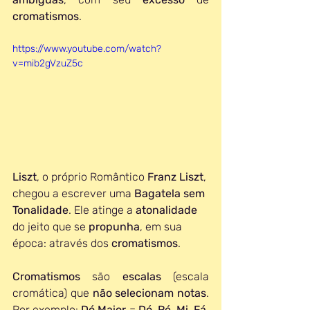
cromatismos
.
https://www.youtube.com/watch?
v=mib2gVzuZ5c
Liszt
, o próprio Romântico 
Franz Liszt
, 
chegou a escrever uma 
Bagatela sem 
Tonalidade
. Ele atinge a 
atonalidade 
do jeito que se 
propunha
, em sua 
época: através dos 
cromatismos
.
Cromatismos 
são 
escalas 
(escala 
cromática) que 
não selecionam notas
. 
Por exemplo: 
Dó Maior 
= 
Dó
, 
Ré
, 
Mi
, 
Fá
, 