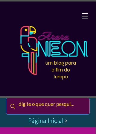
um blog para
o fim do
tempo
Página Inicial