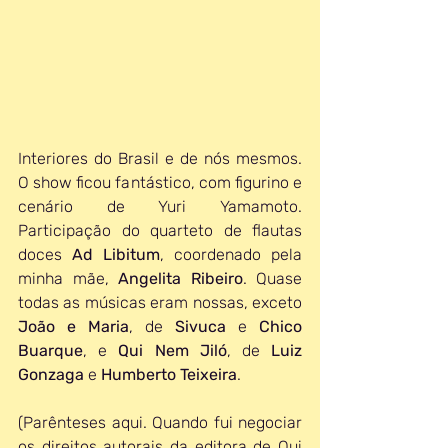
Interiores do Brasil e de nós mesmos. 
O show ficou fantástico, com figurino e 
cenário de Yuri Yamamoto. 
Participação do quarteto de flautas 
doces 
Ad Libitum
, coordenado pela 
minha mãe, 
Angelita Ribeiro
. Quase 
todas as músicas eram nossas, exceto 
João e Maria
, de 
Sivuca 
e 
Chico 
Buarque
, e 
Qui Nem Jiló
, de 
Luiz 
Gonzaga
 e 
Humberto Teixeira
.
(Parênteses aqui. Quando fui negociar 
os direitos autorais da editora de Qui 