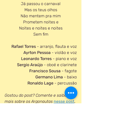
Já passou o carnaval
Mas os teus olhos
Não mentem pra mim
Prometem noites e
Noites e noites e noites
Sem fim
Rafael Torres
 - arranjo, flauta e voz
Ayrton Pessoa
 - violão e voz
Leonardo Torres
 - piano e voz
Sergio Araújo
 - oboé e clarinete
Francisco Sousa
 - fagote
Germano Lima
 - baixo
Ronaldo Lage
 - percussão
Gostou do post? Comente e saiba 
mais sobre os Argonautas
nesse post
.
música
arte brasileira
mpb
música brasileira
argonautas
arte cearense
Arte
música cearense