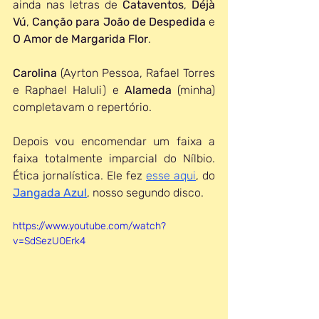
ainda nas letras de 
Cataventos
, 
Déjà 
Vú
, 
Canção para João de Despedida
 e 
O Amor de Margarida Flor
.
Carolina 
(Ayrton Pessoa, Rafael Torres 
e Raphael Haluli) e 
Alameda
 (minha)
completavam o repertório.
Depois vou encomendar um faixa a 
faixa totalmente imparcial do Nílbio. 
Ética jornalística. Ele fez 
esse aqui
, do 
Jangada Azul
, nosso segundo disco.
https://www.youtube.com/watch?
v=SdSezUOErk4