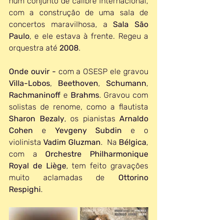
num conjunto de calibre internacional, 
com a construção de uma sala de 
concertos maravilhosa, a 
Sala São 
Paulo
, e ele estava à frente. Regeu a 
orquestra até 
2008
.
Onde ouvir - 
com a OSESP ele gravou 
Villa-Lobos
, 
Beethoven
, 
Schumann
, 
Rachmaninoff 
e 
Brahms
. Gravou com 
solistas de renome, como a flautista 
Sharon Bezaly
, os pianistas 
Arnaldo 
Cohen
 e 
Yevgeny Subdin
 e o 
violinista 
Vadim Gluzman
.  Na 
Bélgica
, 
com a 
Orchestre Philharmonique 
Royal de Liège
, tem feito gravações 
muito aclamadas de 
Ottorino 
Respighi
.