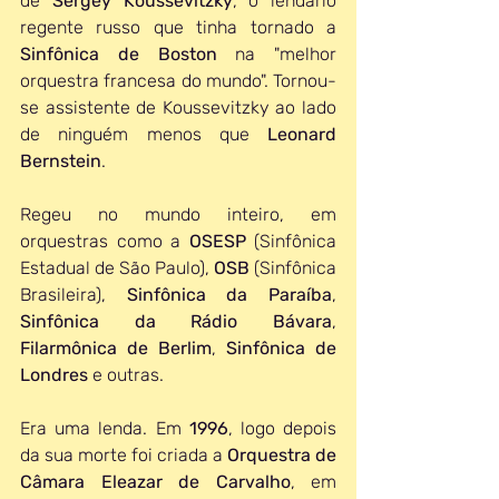
de 
Sergey Koussevitzky
, o lendário 
regente russo que tinha tornado a 
Sinfônica de Boston
 na "melhor 
orquestra francesa do mundo". Tornou-
se assistente de Koussevitzky ao lado 
de ninguém menos que 
Leonard 
Bernstein
.
Regeu no mundo inteiro, em 
orquestras como a 
OSESP 
(Sinfônica 
Estadual de São Paulo), 
OSB 
(Sinfônica 
Brasileira), 
Sinfônica da Paraíba
, 
Sinfônica da Rádio Bávara
, 
Filarmônica de Berlim
, 
Sinfônica de 
Londres 
e outras.
Era uma lenda. Em 
1996
, logo depois 
da sua morte
foi criada a 
Orquestra de 
Câmara Eleazar de Carvalho
, em 