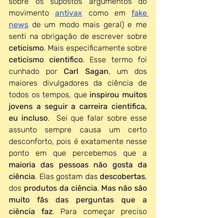
sobre os supostos argumentos do 
movimento
antivax
como em
fake 
news
de um modo mais geral) e me 
senti na obrigação de escrever sobre 
ceticismo
. Mais especificamente sobre 
ceticismo cientifico
. Esse termo foi 
cunhado por 
Carl Sagan
, um dos 
maiores divulgadores da ciência de 
todos os tempos, que 
inspirou muitos 
jovens a seguir a carreira cientifica, 
eu incluso
.  Sei que falar sobre esse 
assunto sempre causa um certo 
desconforto, pois é exatamente nesse 
ponto em que percebemos que a 
maioria das pessoas não gosta da 
ciência
. Elas gostam das 
descobertas
, 
dos 
produtos da ciência
. 
Mas não são 
muito fãs das perguntas que a 
ciência faz
. Para começar preciso 