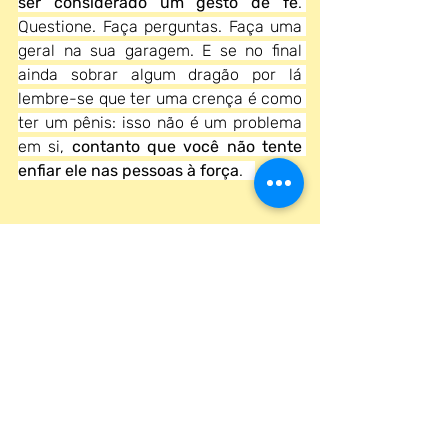
ser considerado um gesto de fé
. 
Questione. Faça perguntas. Faça uma 
geral na sua garagem. E se no final 
ainda sobrar algum dragão por lá 
lembre-se que ter uma crença é como 
ter um pênis: isso não é um problema 
em si, 
contanto que você não tente 
enfiar ele nas pessoas à força
.   
Gostou do artigo?  tem mais artigos da 
nossa sessão 
Neurônio Cult 
aqui
!