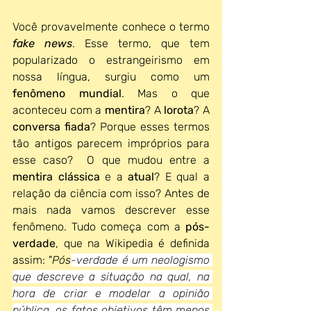
Você provavelmente conhece o termo 
fake news
. Esse termo, que tem 
popularizado o estrangeirismo em 
nossa língua, surgiu como um 
fenômeno mundial
. Mas o que 
aconteceu com a 
mentira
? A 
lorota
? A 
conversa fiada
? Porque esses termos 
tão antigos parecem impróprios para 
esse caso?  O que mudou entre a 
mentira clássica
 e a 
atual
? E qual a 
relação da ciência com isso? Antes de 
mais nada vamos descrever esse 
fenômeno. Tudo começa com a 
pós-
verdade
, que na Wikipedia é definida 
assim: "
Pós
-verdade é um neologismo 
que descreve a situação na qual, na 
hora de criar e modelar a opinião 
pública, os fatos objetivos têm menos 