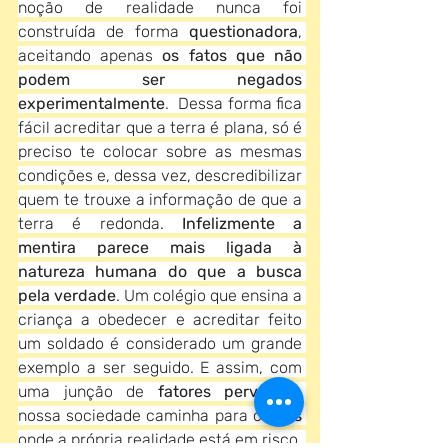
noção de realidade nunca foi 
construída de forma 
questionadora
, 
aceitando apenas 
os fatos que não 
podem ser negados 
experimentalmente
.  Dessa forma fica 
fácil acreditar que a terra é plana, só é 
preciso te colocar sobre as mesmas 
condições e, dessa vez, descredibilizar 
quem te trouxe a informação de que a 
terra é redonda. 
Infelizmente a 
mentira parece mais ligada à 
natureza humana do que a busca 
pela verdade
. Um colégio que ensina a 
criança a obedecer e acreditar feito 
um soldado é considerado um grande 
exemplo a ser seguido. E assim, com 
uma junção de 
fatores perversos
, 
nossa sociedade caminha para o 
caos 
onde a própria realidade está em risco. 