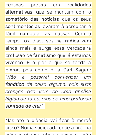
pessoas presas em 
realidades 
alternativas
, que se montam com o 
somatório das notícias 
que os seus
sentimentos
 as levaram à acreditar, é 
fácil 
manipular
 as massas. Com o 
tempo, os discursos se 
radicalizam
ainda mais e surge essa verdadeira 
profusão de 
fanatismo 
que já estamos 
vivendo. E o pior é que só tende a 
piorar
, pois como diria 
Carl Sagan
: 
“
Não é possível convencer um 
fanático 
de coisa alguma, pois suas 
crenças não vem de uma 
análise 
lógica 
de fatos, mas de uma profunda 
vontade de crer
”. 
Mas até a ciência vai ficar à mercê 
disso? Numa sociedade onde a própria 
ciência chegou até as pessoas, 
não 