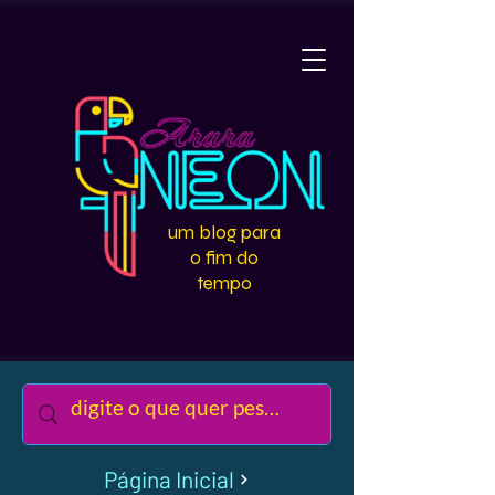
um blog para
o fim do
tempo
Página Inicial