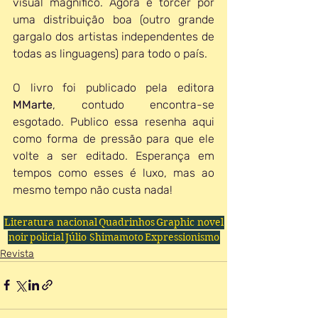
visual magnífico. Agora é torcer por 
uma distribuição boa (outro grande 
gargalo dos artistas independentes de 
todas as linguagens) para todo o país.
O livro foi publicado pela editora 
MMarte
, contudo encontra-se 
esgotado. Publico essa resenha aqui 
como forma de pressão para que ele 
volte a ser editado. Esperança em 
tempos como esses é luxo, mas ao 
mesmo tempo não custa nada!
Literatura nacional
Quadrinhos
Graphic novel
noir
policial
Júlio Shimamoto
Expressionismo
Revista