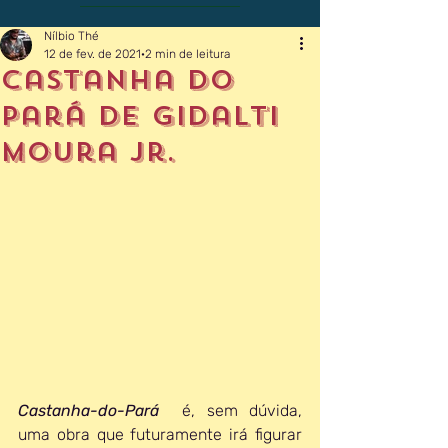
Nílbio Thé
12 de fev. de 2021
2 min de leitura
Castanha do
pará de gidalti
moura jr.
Castanha-do-Pará
  é, sem dúvida, 
uma obra que futuramente irá figurar 