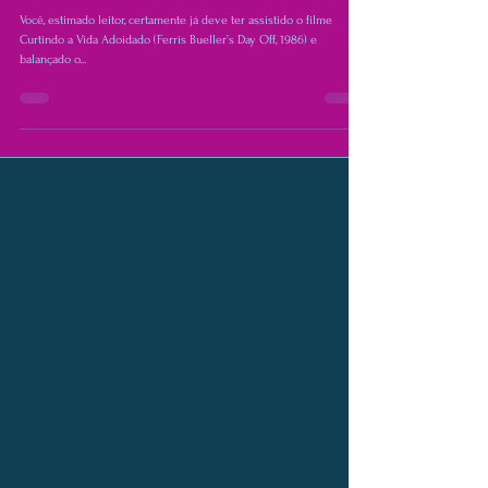
MÚSICA NORMAL
Beatles e o Cover de Twist and
Shout... espera, você disse cover!?
Você, estimado leitor, certamente já deve ter assistido o filme
Curtindo a Vida Adoidado (Ferris Bueller’s Day Off, 1986) e
balançado o...