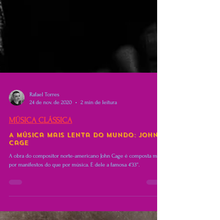
Rafael Torres
24 de nov. de 2020
2 min de leitura
MÚSICA CLÁSSICA
A Música Mais Lenta do Mundo: John
Cage
A obra do compositor norte-americano John Cage é composta mais
por manifestos do que por música. É dele a famosa 4'33''.