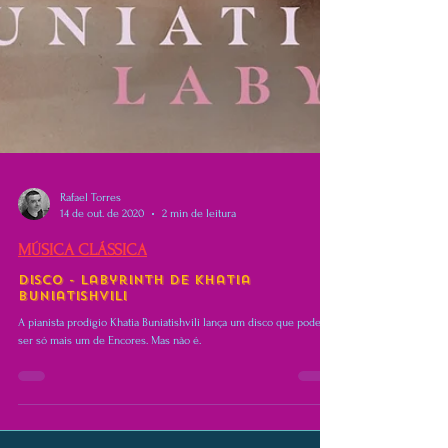
Rafael Torres
14 de out. de 2020
2 min de leitura
MÚSICA CLÁSSICA
Disco - Labyrinth de Khatia
Buniatishvili
A pianista prodígio Khatia Buniatishvili lança um disco que poderia
ser só mais um de Encores. Mas não é.