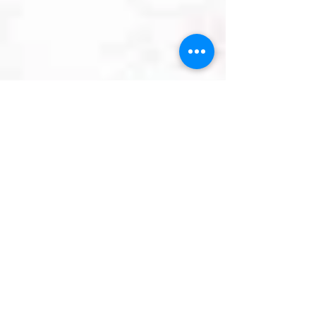
Rafael Torres
10 de out. de 2020
4 min de leitura
MÚSICA CLÁSSICA
As Variações Enigma, de Elgar:
mistério eterno
Compostas em 1899 por Elgar, as Variações Enigma constituem uma
obra de cerca de 35 min para orquestra. E há um enigma que ainda