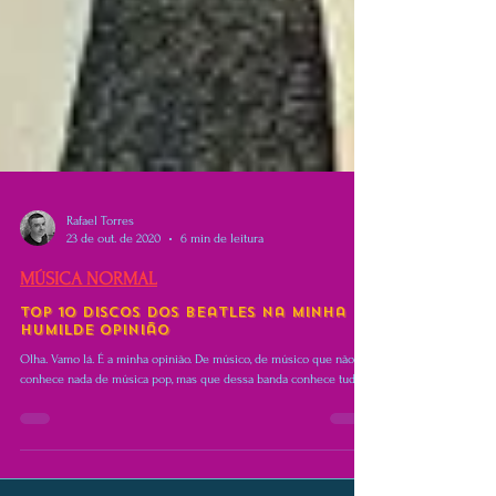
Rafael Torres
23 de out. de 2020
6 min de leitura
MÚSICA NORMAL
Top 10 discos dos Beatles na minha
humilde opinião
Olha. Vamo lá. É a minha opinião. De músico, de músico que não
conhece nada de música pop, mas que dessa banda conhece tudo.