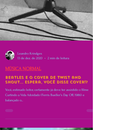
Leandro Krindges
13 de dez. de 2020
2 min de leitura
MÚSICA NORMAL
Beatles e o Cover de Twist and
Shout... espera, você disse cover!?
Você, estimado leitor, certamente já deve ter assistido o filme
Curtindo a Vida Adoidado (Ferris Bueller’s Day Off, 1986) e
balançado o...