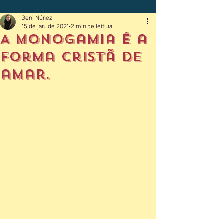
Geni Núñez
15 de jan. de 2021
2 min de leitura
A monogamia é a
forma cristã de
amar.